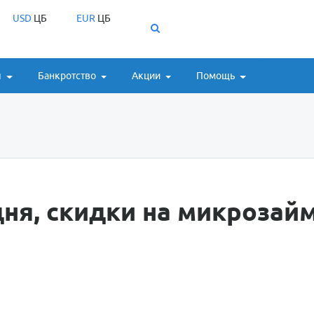
USD
ЦБ
EUR
ЦБ
ы
Банкротство
Акции
Помощь
ня, скидки на микрозай