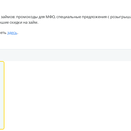
 займов: промокоды для МФО, специальные предложения с розыгрышами
ошие скидки на займ.
реть
здесь
.