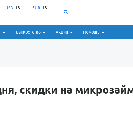
USD
ЦБ
EUR
ЦБ
ы
Банкротство
Акции
Помощь
ня, скидки на микрозай