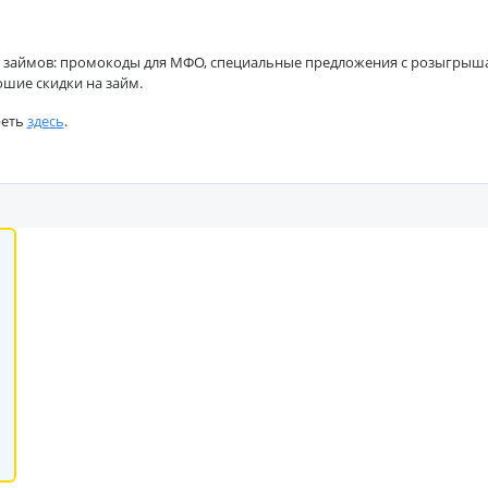
 займов: промокоды для МФО, специальные предложения с розыгрышами
ошие скидки на займ.
реть
здесь
.