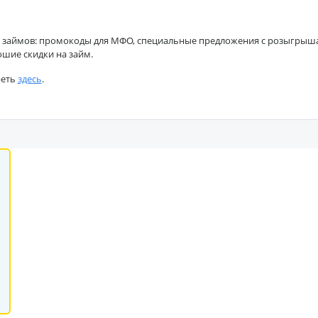
 займов: промокоды для МФО, специальные предложения с розыгрышами
ошие скидки на займ.
реть
здесь
.