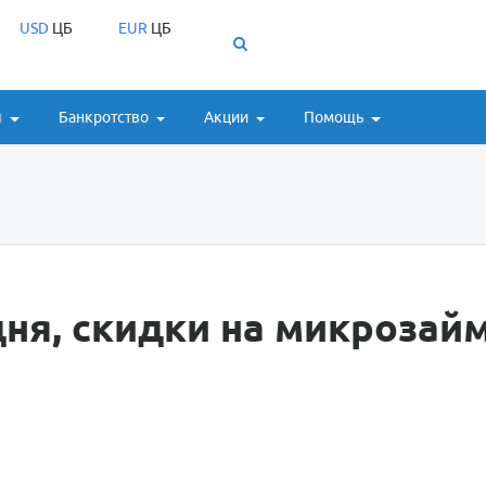
USD
ЦБ
EUR
ЦБ
ы
Банкротство
Акции
Помощь
ня, скидки на микрозай