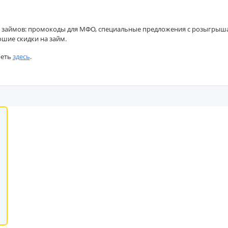
 займов: промокоды для МФО, специальные предложения с розыгрышами
ошие скидки на займ.
реть
здесь
.