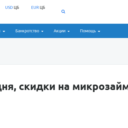
USD
ЦБ
EUR
ЦБ
ы
Банкротство
Акции
Помощь
ня, скидки на микрозай