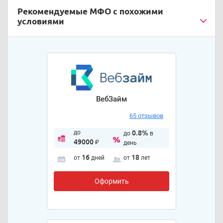
Рекомендуемые МФО с похожими
условиями
ВебЗайм
65 отзывов
до
0.8%
до
в
49000
₽
день
16
18
от
дней
от
лет
Оформить