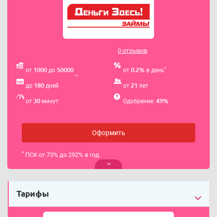
0 отзывов
*
1000
50000
0.2%
от
до
от
в день
180
21
до
дней
от
лет
30
49%
от
минут
Одобрение:
Оформить
*
ПСК от 73% до 292% в год
Тарифы