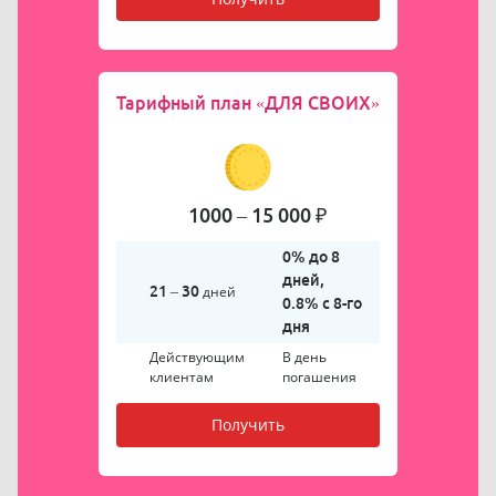
Тарифный план
«ДЛЯ СВОИХ»
1000 – 15 000 ₽
0% до 8
дней,
21 – 30
дней
0.8% с 8-го
дня
Действующим
В день
клиентам
погашения
Получить