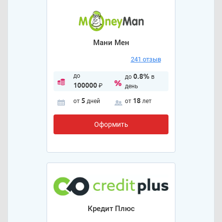
Мани Мен
241 отзыв
до
0.8%
до
в
100000
₽
день
5
18
от
дней
от
лет
Оформить
Кредит Плюс