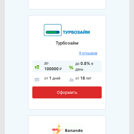
Турбозайм
9 отзывов
до
0.8%
до
в
100000
₽
день
1
18
от
дней
от
лет
Оформить