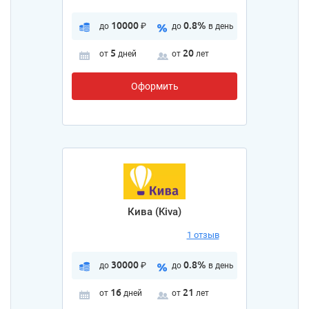
10000
0.8%
до
₽
до
в день
5
20
от
дней
от
лет
Оформить
Кива (Kiva)
1 отзыв
30000
0.8%
до
₽
до
в день
16
21
от
дней
от
лет