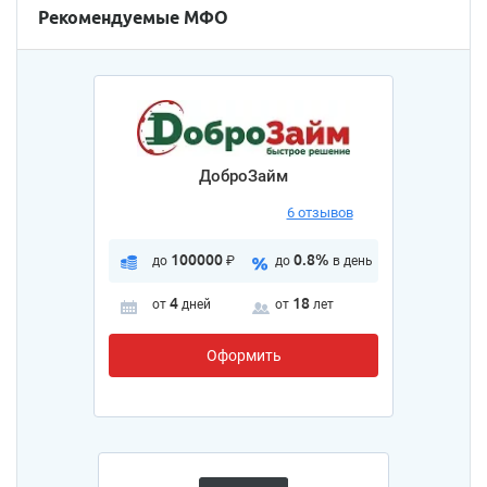
Рекомендуемые МФО
ДоброЗайм
6 отзывов
100000
0.8%
до
₽
до
в день
4
18
от
дней
от
лет
Оформить