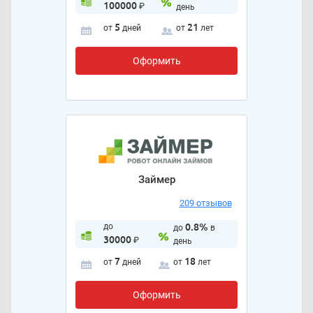
100000
₽
день
5
21
от
дней
от
лет
Оформить
Займер
209 отзывов
до
0.8%
до
в
30000
₽
день
7
18
от
дней
от
лет
Оформить