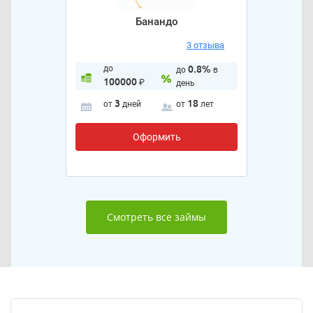
Банандо
3 отзыва
до
0.8%
до
в
100000
₽
день
3
18
от
дней
от
лет
Оформить
Смотреть все займы