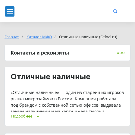
Главная
Каталог МФО
Отличные наличные (Otlnal.ru)
Контакты и реквизиты
Отличные наличные
«Отличные наличные» — один из старейших игроков
рынка микрозаймов в России. Компания работала
под брендом с собственной сетью офисов, выдавала
займы наличными и на карту, имела тысячи
Подробнее
клиентов по всей стране. До ноября 2025 года
основным юридическим лицом было ООО МКК
«Финансовый супермаркет» (ИНН 5404017915, ОГРН