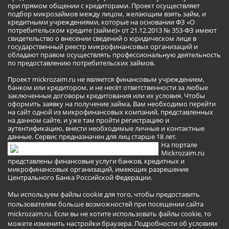
при прямом общении с кредиторами. Проект осуществляет
подбор микрозаймов между лицом, желающим взять займ, и
кредитными учреждениями, которые на основании ФЗ «О
потребительском кредите (займе)» от 21.12.2013 № 353-ФЗ имеют
свидетельство о внесении сведений о юридическом лице в
государственный реестр микрофинансовых организаций и
обладают правом осуществлять профессиональную деятельность
по предоставлению потребительских займов.
Проект mickrozaim.ru не является финансовым учреждением,
банком или кредитором, и не несёт ответственности за любые
заключенные договоры кредитования или их условия. Чтобы
оформить заявку на получение займа, Вам необходимо перейти
на сайт одной из микрофинансовых компаний, представленных
на данном сайте, и уже там пройти регистрацию и
аутентификацию, внести необходимые личные и контактные
данные. Сервис предназначен для лиц старше 18 лет.
На портале
Mickrozaim.ru
представлены финансовые услуги банков, кредитных и
микрофинансовых организаций, имеющих разрешение
Центрального Банка Российской Федерации.
Мы используем файлы cookie для того, чтобы предоставить
пользователям больше возможностей при посещении сайта
mickrozaim.ru. Если вы не хотите использовать файлы cookie, то
можете изменить настройки браузера.
Подробности об условиях