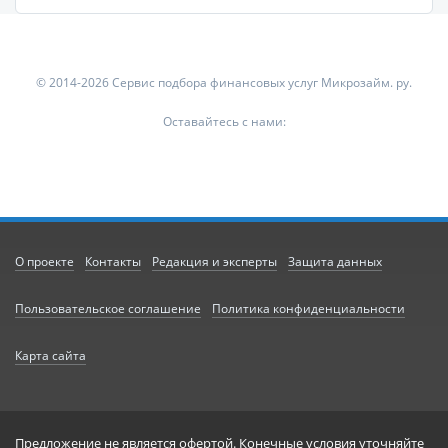
© 2014-2026 Сервис подбора финансовых услуг Микрозайм. ру.
Оставайтесь с нами:
О проекте
Контакты
Редакция и эксперты
Защита данных
Пользовательское соглашение
Политика конфиденциальности
Карта сайта
Предложение не является офертой. Конечные условия уточняйте