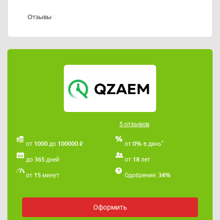
62
Отзывы
Адрес электронной почты Кью Займ:
support@qzaem.ru
Обращаем ваше внимание, что подбор займа на Ку Займ
платный, причём сервис работает по подписке - деньги
будут списываться регулярно.
Как отписаться от платной подписки мы подробно
рассказали в
этой статье
.
Если вы хотите взять займ, который будет
максимально точно подходить под ваши критерии,
5 отзывов
воспользуйтесь нашим
онлайн сервисом
бесплатным
"Умная витрина"
.
₽
*
1000
100000
0%
от
до
от
в день
Наша услуга АБСОЛЮТНО БЕСПЛАТНА.
365
18
до
дней
от
лет
15
34%
от
минут
Одобрение:
Оформить