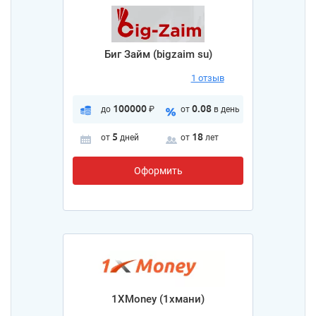
Биг Займ (bigzaim su)
1 отзыв
100000
0.08
до
₽
от
в день
5
18
от
дней
от
лет
Оформить
1XMoney (1хмани)