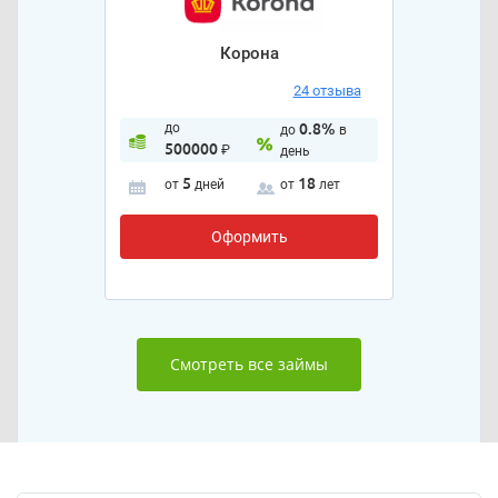
Корона
24 отзыва
до
0.8%
до
в
500000
₽
день
5
18
от
дней
от
лет
Оформить
Смотреть все займы