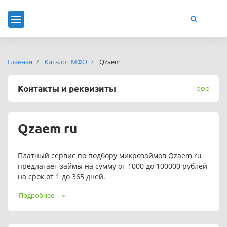
Главная
Каталог МФО
Qzaem
Контакты и реквизиты
Qzaem ru
Платный сервис по подбору микрозаймов Qzaem ru
предлагает займы на сумму от 1000 до 100000 рублей
на срок от 1 до 365 дней.
Подать заявку на займ можно в любое время. Сервис
Подробнее
работает круглосуточно.
Телефон службы поддержки Кью Займ: 8 (499) 112-05-