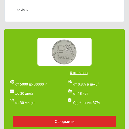
Телефон службы поддержки ООО МКК
«РубльФинанс»: 89217170647.
Займы
Адрес электронной почты ООО МКК «РубльФинанс»:
mfo.rubl@yandex.ru
0 отзывов
₽
*
5000
30000
0.8%
от
до
от
в день
30
18
до
дней
от
лет
30
37%
от
минут
Одобрение:
Оформить