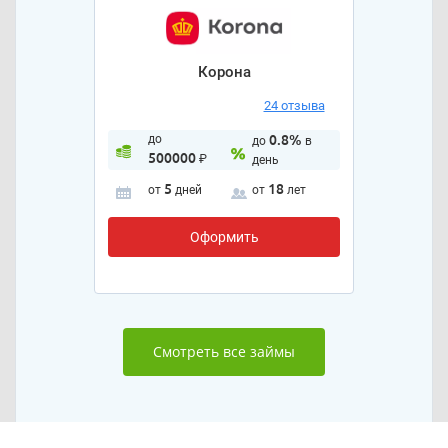
Корона
24 отзыва
до
0.8%
до
в
500000
₽
день
5
18
от
дней
от
лет
Оформить
Смотреть все займы