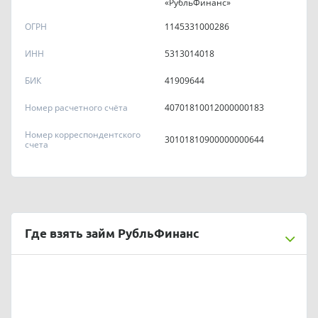
«РубльФинанс»
ОГРН
1145331000286
ИНН
5313014018
БИК
41909644
Номер расчетного счёта
40701810012000000183
Номер корреспондентского
30101810900000000644
счета
Где взять займ РубльФинанс