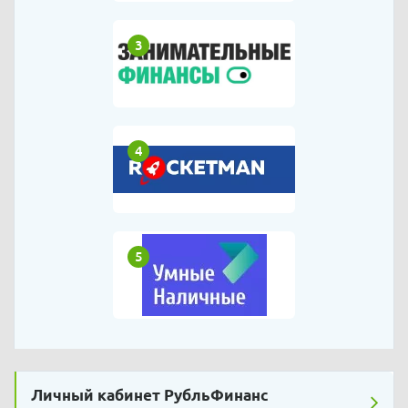
3
4
5
Личный кабинет РубльФинанс