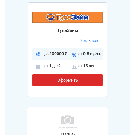
ТулаЗайм
0 отзывов
100000
0.8
до
₽
от
в день
1
18
от
дней
от
лет
Оформить
ЦМФИ+