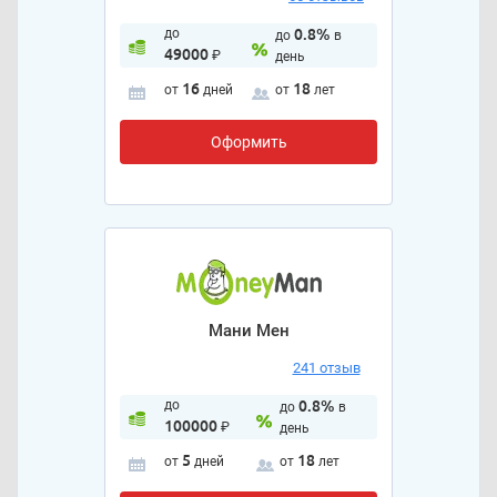
до
0.8%
до
в
49000
₽
день
16
18
от
дней
от
лет
Оформить
Мани Мен
241 отзыв
до
0.8%
до
в
100000
₽
день
5
18
от
дней
от
лет