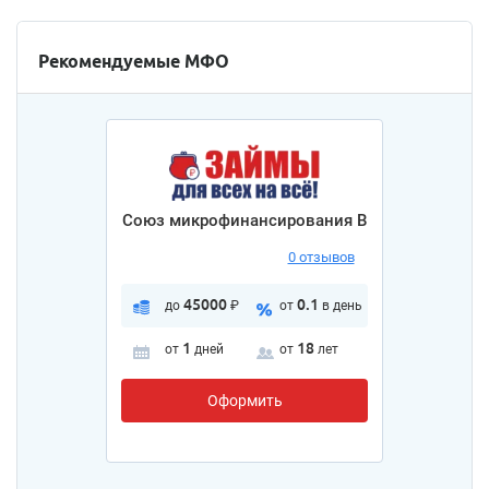
Рекомендуемые МФО
Союз микрофинансирования В
0 отзывов
45000
0.1
до
₽
от
в день
1
18
от
дней
от
лет
Оформить