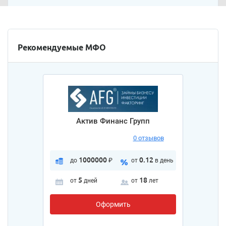
Рекомендуемые МФО
Актив Финанс Групп
0 отзывов
1000000
0.12
до
₽
от
в день
5
18
от
дней
от
лет
Оформить