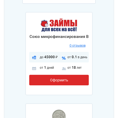
Союз микрофинансирования В
0 отзывов
45000
0.1
до
₽
от
в день
1
18
от
дней
от
лет
Оформить