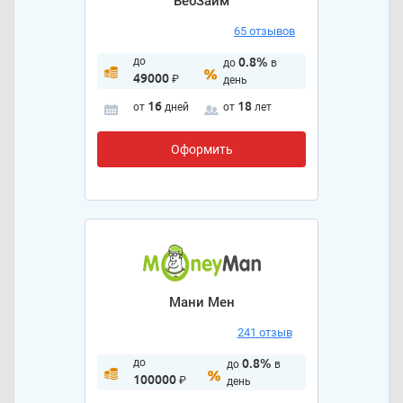
ВебЗайм
65 отзывов
до
0.8%
до
в
49000
₽
день
16
18
от
дней
от
лет
Оформить
Мани Мен
241 отзыв
до
0.8%
до
в
100000
₽
день