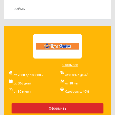
Телефон службы поддержки ООО МКК «ТУЛАЗАЙМ»:
84872717570 доб. 100.
Займы
Адрес электронной почты ООО МКК «ТУЛАЗАЙМ»:
uztula@mail.ru
0 отзывов
₽
*
2000
100000
0.8%
от
до
от
в день
365
18
до
дней
от
лет
30
40%
от
минут
Одобрение:
Оформить