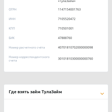
«ТулаЗайм»
ОГРН
1147154001763
ИНН
7105520472
КПП
710501001
БИК
47888760
Номер расчетного счёта
40701810702000000098
Номер корреспондентского
30101810300000000760
счета
Где взять займ ТулаЗайм