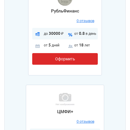
РубльФинанс
0 отзывов
30000
0.8
до
₽
от
в день
5
18
от
дней
от
лет
Оформить
ЦМФИ+
0 отзывов