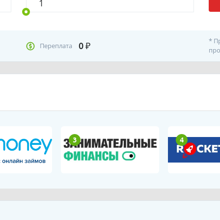
* П
0
₽
Переплата
про
3
4