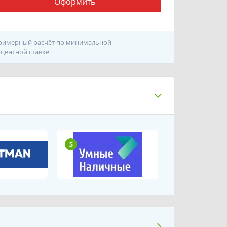
Оформить
римерный расчёт по минимальной
центной ставке
5