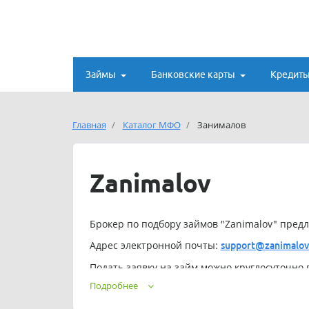
Займы
Банковские карты
Кредит
Главная
Каталог МФО
Занималов
Zanimalov
Брокер по подбору займов "Zanimalov" предл
Адрес электронной почты:
support@zanimalov
Подать заявку на займ можно круглосуточно п
Подробнее
Сервис Занималов позиционирует себя как бе
возможно есть какие-то скрытые платежи или