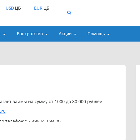
USD
ЦБ
EUR
ЦБ
ы
Банкротство
Акции
Помощь
агает займы на сумму от 1000 до 80 000 рублей
.ru
о телефону: 7 499 653 94 00.
сплатный. Однако обращаем ваше внимание, что
 дополнительные платные услуги. Будьте