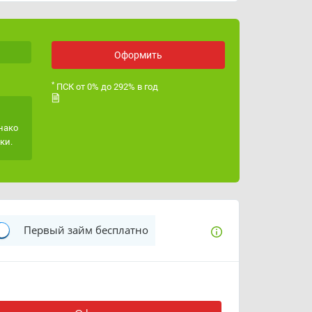
ОГРН
1155958009811
Лицензия ЦБ РФ
Оформить
*
ПСК от 0% до 292% в год
нако
ки.
Первый займ бесплатно