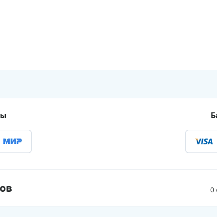
ты
Б
ов
0