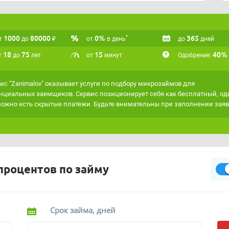
ит.
аксимально точно подходить под ваши критерии,
сервисом
"Умная витрина"
.
1000
80000
₽
0%
365
*
т
до
от
в день
до
дней
18
75
15
40%
т
до
лет
от
минут
Одобрение:
ис "Zanimalov" оказывает услуги по подбору микрозаймов для
нциальных заемщиков. Сервис позиционирует себя как бесплатный, од
ожно есть скрытые платежи. Будьте внимательны при заполнении заяв
процентов по займу
Срок займа, дней