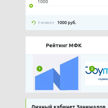
1000
руб.
К возврату
Рейтинг МФК
1
2
Личный кабинет Занималов