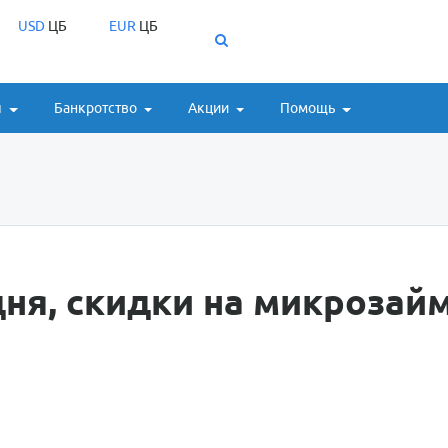
USD
ЦБ
EUR
ЦБ
ы
Банкротство
Акции
Помощь
ня, скидки на микрозай