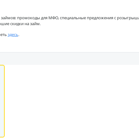
 займов: промокоды для МФО, специальные предложения с розыгрышами
ошие скидки на займ.
реть
здесь
.