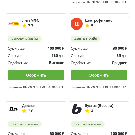
Лицензия ЦБ РФ №651303532002603
ЛигаМФО
Центрофинанс
3.7
5
Бесплатный займ
Заявка онлайн
Сумма до
₽
Сумма до
₽
100 000
30 000
Срок до
дн.
Срок до
дн.
180
35
Одобрение
Одобрение
Высокое
Среднее
Оформить
Оформить
Лицензия ЦБ РФ №651503045006603
Лицензия ЦБ РФ №651303111004012
Давака
Бустра (Boostra)
3.8
4
Бесплатный займ
Бесплатный займ
Сумма до
₽
Сумма до
₽
30 000
100 000