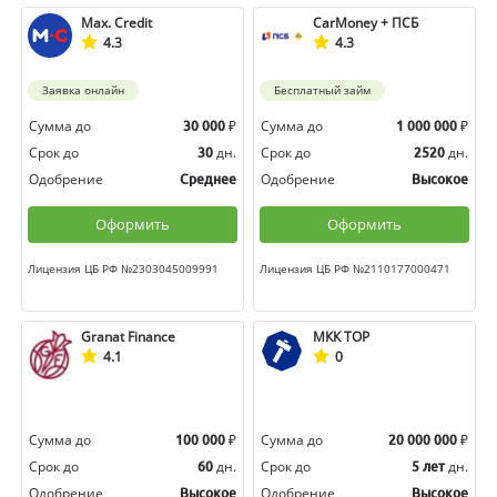
Max. Credit
CarMoney + ПСБ
4.3
4.3
Заявка онлайн
Бесплатный займ
Сумма до
₽
Сумма до
₽
30 000
1 000 000
Срок до
дн.
Срок до
дн.
30
2520
Одобрение
Одобрение
Среднее
Высокое
Оформить
Оформить
Лицензия ЦБ РФ №2303045009991
Лицензия ЦБ РФ №2110177000471
Granat Finance
МКК ТОР
4.1
0
Сумма до
₽
Сумма до
₽
100 000
20 000 000
Срок до
дн.
Срок до
дн.
60
5 лет
Одобрение
Одобрение
Высокое
Высокое