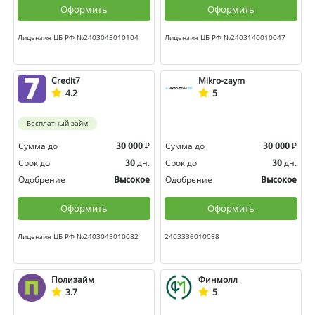
Оформить
Оформить
Лицензия ЦБ РФ №2403045010104
Лицензия ЦБ РФ №2403140010047
Credit7
Mikro-zaym
4.2
5
Бесплатный займ
Сумма до
₽
Сумма до
₽
30 000
30 000
Срок до
дн.
Срок до
дн.
30
30
Одобрение
Одобрение
Высокое
Высокое
Оформить
Оформить
Лицензия ЦБ РФ №2403045010082
2403336010088
Полизайм
Финмолл
3.7
5