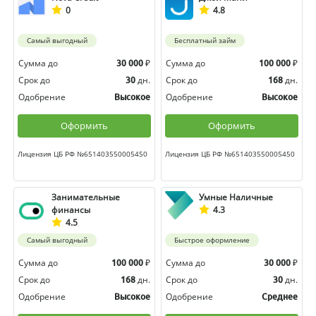
0
4.8
Самый выгодный
Бесплатный займ
Сумма до
₽
Сумма до
₽
30 000
100 000
Срок до
дн.
Срок до
дн.
30
168
Одобрение
Одобрение
Высокое
Высокое
Оформить
Оформить
Лицензия ЦБ РФ №651403550005450
Лицензия ЦБ РФ №651403550005450
Занимательные
Умные Наличные
финансы
4.3
4.5
Самый выгодный
Быстрое оформление
Сумма до
₽
Сумма до
₽
100 000
30 000
Срок до
дн.
Срок до
дн.
168
30
Одобрение
Одобрение
Высокое
Среднее