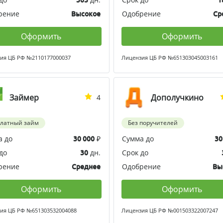
рение
Одобрение
Высокое
Ср
Оформить
Оформить
ия ЦБ РФ №2110177000037
Лицензия ЦБ РФ №651303045003161
Займер
Дополучкино
4
платный займ
Без поручителей
а до
₽
Сумма до
30 000
30
до
дн.
Срок до
30
рение
Одобрение
Среднее
Вы
Оформить
Оформить
ия ЦБ РФ №651303532004088
Лицензия ЦБ РФ №001503322007247