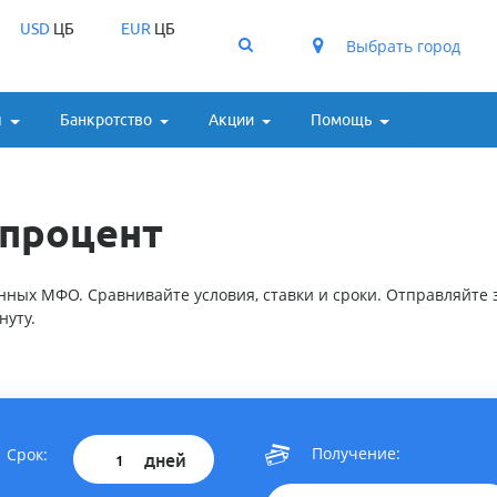
USD
ЦБ
EUR
ЦБ
Выбрать город
ы
Банкротство
Акции
Помощь
 процент
ных МФО. Сравнивайте условия, ставки и сроки. Отправляйте з
нуту.
Получение:
Срок:
дней