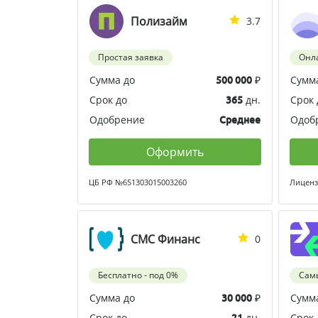
Полизайм
3.7
Простая заявка
Онл
Сумма до
₽
Сумм
500 000
Срок до
дн.
Срок 
365
Одобрение
Одоб
Среднее
Оформить
ЦБ РФ №651303015003260
Лиценз
СМС Финанс
0
Бесплатно - под 0%
Сам
Сумма до
₽
Сумм
30 000
Срок до
дн.
Срок 
21