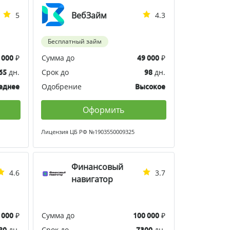
ВебЗайм
5
4.3
Бесплатный займ
₽
Сумма до
₽
 000
49 000
дн.
Срок до
дн.
65
98
Одобрение
еднее
Высокое
Оформить
Лицензия ЦБ РФ №1903550009325
Финансовый
4.6
3.7
навигатор
₽
Сумма до
₽
 000
100 000
дн.
Срок до
дн.
80
7300