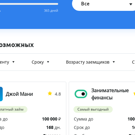
Все
ь
365 дней
возможных
енту
Сроку
Возрасту заемщиков
С
Занимательные
Джой Мани
4.8
финансы
платный займ
Самый выгодный
а до
₽
Сумма до
100 000
100
до
дн.
Срок до
168
1