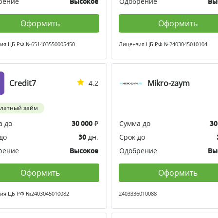
рение
Одобрение
Высокое
Вы
Оформить
Оформить
ия ЦБ РФ №651403550005450
Лицензия ЦБ РФ №2403045010104
Credit7
Mikro-zaym
4.2
платный займ
а до
₽
Сумма до
30 000
30
до
дн.
Срок до
30
рение
Одобрение
Высокое
Вы
Оформить
Оформить
ия ЦБ РФ №2403045010082
2403336010088