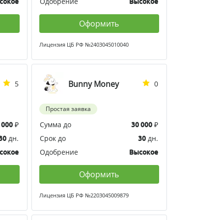
Одобрение
сокое
Высокое
Оформить
Лицензия ЦБ РФ №2403045010040
Bunny Money
5
0
Простая заявка
₽
Сумма до
₽
 000
30 000
дн.
Срок до
дн.
30
30
Одобрение
сокое
Высокое
Оформить
Лицензия ЦБ РФ №2203045009879