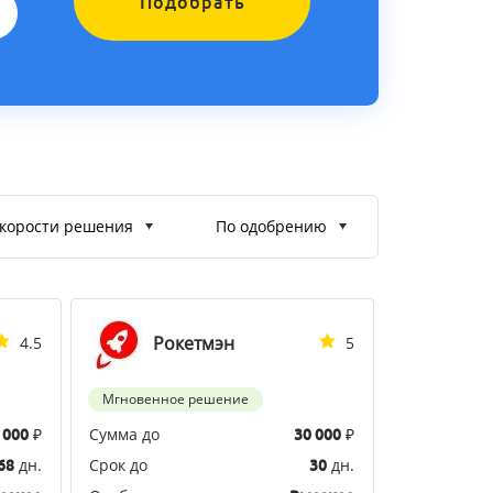
Подобрать
корости решения
По одобрению
Рокетмэн
4.5
5
Мгновенное решение
₽
Сумма до
₽
 000
30 000
дн.
Срок до
дн.
68
30