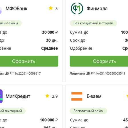
МФОБанк
Финмолл
5
айн-займы
Без кредитной истории
а до
₽
Сумма до
30 000
100
до
дн.
Срок до
30
3
рение
Одобрение
Среднее
Ср
Оформить
Оформить
ия ЦБ РФ №2203140009817
Лицензия ЦБ РФ №651403550005541
МигКредит
Е-заем
2.9
ый выгодный
Бесплатный займ
а до
₽
Сумма до
100 000
45
до
дн.
Срок до
365
1