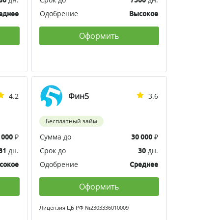
Одобрение
еднее
Высокое
Оформить
Фин5
4.2
3.6
Бесплатный займ
₽
Сумма до
₽
 000
30 000
дн.
Срок до
дн.
31
30
Одобрение
сокое
Среднее
Оформить
Лицензия ЦБ РФ №2303336010009