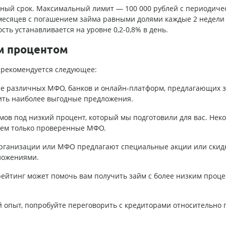
ьный срок. Максимальный лимит — 100 000 рублей с периодиче
2 месяцев с погашением займа равными долями каждые 2 недели
ть устанавливается на уровне 0,2-0,8% в день.
м процентом
, рекомендуется следующее:
ие различных МФО, банков и онлайн-платформ, предлагающих з
ить наиболее выгодные предложения.
ов под низкий процент, который мы подготовили для вас. Неко
уем только проверенные МФО.
организации или МФО предлагают специальные акции или скид
ложениями.
ейтинг может помочь вам получить займ с более низким проце
ый опыт, попробуйте переговорить с кредиторами относительно