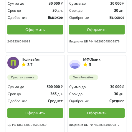
Сумма до
₽
Сумма до
₽
30 000
30 000
Срок до
дн.
Срок до
дн.
30
30
Одобрение
Одобрение
Высокое
Высокое
Оформить
Оформить
2403336010088
Лицензия ЦБ РФ №2203045009879
Полизайм
МФОБанк
3.7
5
Простая заявка
Онлайн-займы
Сумма до
₽
Сумма до
₽
500 000
30 000
Срок до
дн.
Срок до
дн.
365
30
Одобрение
Одобрение
Среднее
Среднее
Оформить
Оформить
ЦБ РФ №651303015003260
Лицензия ЦБ РФ №2203140009817