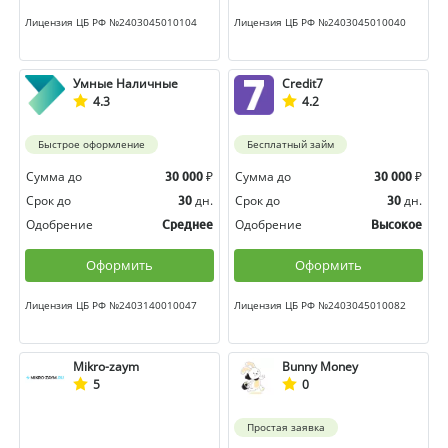
Лицензия ЦБ РФ №2403045010104
Лицензия ЦБ РФ №2403045010040
Умные Наличные
Credit7
4.3
4.2
Быстрое оформление
Бесплатный займ
Сумма до
₽
Сумма до
₽
30 000
30 000
Срок до
дн.
Срок до
дн.
30
30
Одобрение
Одобрение
Среднее
Высокое
Оформить
Оформить
Лицензия ЦБ РФ №2403140010047
Лицензия ЦБ РФ №2403045010082
Mikro-zaym
Bunny Money
5
0
Простая заявка