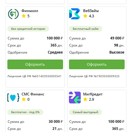
Финмолл
ВебЗайм
5
4.3
Без кредитной истории
Бесплатный займ
Сумма до
₽
Сумма до
₽
100 000
49 000
Срок до
дн.
Срок до
дн.
365
98
Одобрение
Одобрение
Среднее
Высокое
Оформить
Оформить
Лицензия ЦБ РФ №651403550005541
Лицензия ЦБ РФ №1903550009325
СМС Финанс
МигКредит
0
2.9
Бесплатно - под 0%
Самый выгодный
Сумма до
₽
Сумма до
₽
30 000
100 000
Срок до
дн.
Срок до
дн.
21
365