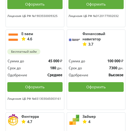
Оформить
Оформить
Лицензия ЦБ РФ №1903550009325
Лицензия ЦБ РФ №3120177002032
Е-заем
Финансовый
4.6
навигатор
3.7
Бесплатный займ
Сумма до
₽
Сумма до
₽
45 000
100 000
Срок до
дн.
Срок до
дн.
180
7300
Одобрение
Одобрение
Среднее
Высокое
Оформить
Оформить
Лицензия ЦБ РФ №651303045003161
Финтерра
Займер
4.7
4