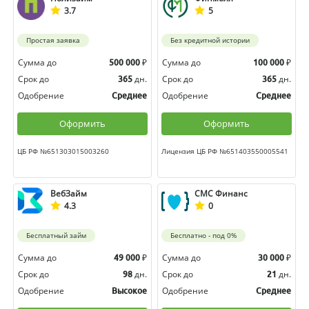
3.7
5
Простая заявка
Без кредитной истории
Сумма до
₽
Сумма до
₽
500 000
100 000
Срок до
дн.
Срок до
дн.
365
365
Одобрение
Одобрение
Среднее
Среднее
Оформить
Оформить
ЦБ РФ №651303015003260
Лицензия ЦБ РФ №651403550005541
ВебЗайм
СМС Финанс
4.3
0
Бесплатный займ
Бесплатно - под 0%
Сумма до
₽
Сумма до
₽
49 000
30 000
Срок до
дн.
Срок до
дн.
98
21
Одобрение
Одобрение
Высокое
Среднее