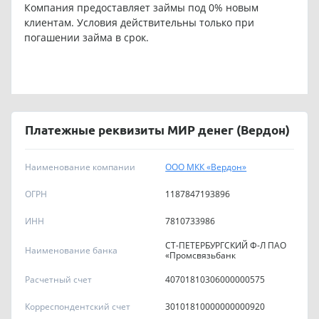
Компания предоставляет займы под 0% новым
клиентам. Условия действительны только при
погашении займа в срок.
Платежные реквизиты МИР денег (Вердон)
Наименование компании
ООО МКК «Вердон»
ОГРН
1187847193896
ИНН
7810733986
СТ-ПЕТЕРБУРГСКИЙ Ф-Л ПАО
Наименование банка
«Промсвязьбанк
Расчетный счет
40701810306000000575
Корреспондентский счет
30101810000000000920