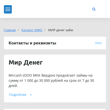
Главная
Каталог МФО
МИР денег займ
Контакты и реквизиты
Мир Денег
Mircash (ООО МКК Вердон) предлагает займы на
сумму от 1 000 до 30 000 рублей на срок от 7 до 30
дней.
Для постоянных клиентов предусмотрены
Подробнее
индивидуальные условия кредитования. Выдача
займов осуществляется круглосуточно 7 дней в
неделю.