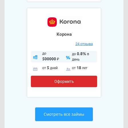
Корона
24 отзыва
до
0.8%
до
в
500000
₽
день
5
18
от
дней
от
лет
Оформить
Смотреть все займы