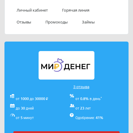
Телефон службы поддержки Мир Денег 24: 8 (812)
Личный кабинет
Горячая линия
384-11-01
Отзывы
Промокоды
Займы
Официальный сайт компании:
https://mircash24.ru/
Электронная почта для обращений граждан:
info@mircash24.ru
.
Лицензия ЦБ РФ № 1187847193896
3 отзыва
₽
*
1000
30000
0.8%
от
до
от
в день
30
23
до
дней
от
лет
5
41%
от
минут
Одобрение: