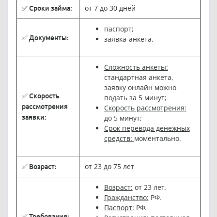
от 7 до 30 дней
✅ Сроки займа:
паспорт;
✅ Документы:
заявка-анкета.
Сложность анкеты:
стандартная анкета,
заявку онлайн можно
✅ Скорость
подать за 5 минут;
рассмотрения
Скорость рассмотрения:
заявки:
до 5 минут;
Срок перевода денежных
средств:
моментально.
от 23 до 75 лет
✅ Возраст:
Возраст:
от 23 лет.
Гражданство:
РФ.
Паспорт:
РФ.
✅ Требования: