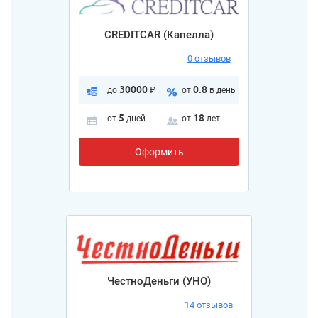
CREDITCAR (Капелла)
0 отзывов
30000
0.8
до
₽
от
в день
5
18
от
дней
от
лет
Оформить
ЧестноДеньги (УНО)
14 отзывов