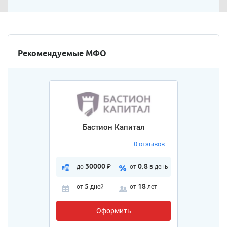
Рекомендуемые МФО
Бастион Капитал
0 отзывов
30000
0.8
до
₽
от
в день
5
18
от
дней
от
лет
Оформить