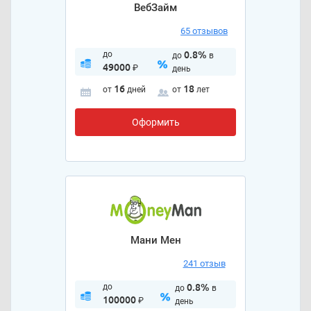
ВебЗайм
65 отзывов
до
0.8%
до
в
49000
₽
день
16
18
от
дней
от
лет
Оформить
Мани Мен
241 отзыв
до
0.8%
до
в
100000
₽
день