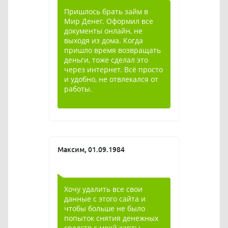
Пришлось брать займ в
Мир Денег. Оформил все
документы онлайн, не
выходя из дома. Когда
пришло время возвращать
деньги, тоже сделал это
через интернет. Всё просто
и удобно, не отвлекался от
работы.
Максим, 01.09.1984
Хочу удалить все свои
данные с этого сайта и
чтобы больше не было
попыток снятия денежных
средств с моей карты