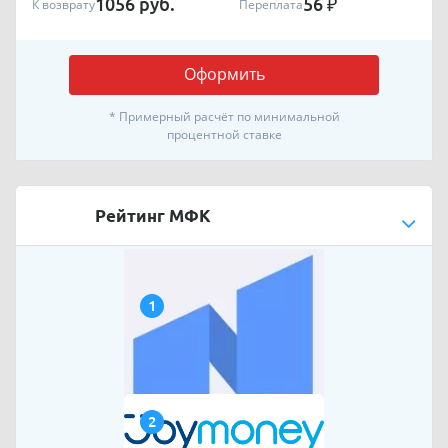
1056
руб.
56
₽
К возврату
Переплата
Оформить
* Примерный расчёт по минимальной
процентной ставке
Рейтинг МФК
1
2