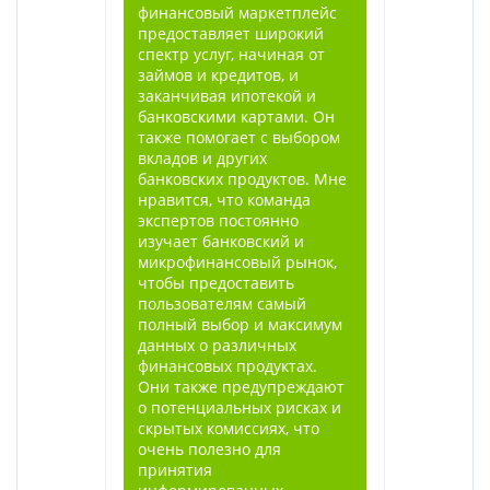
финансовый маркетплейс
предоставляет широкий
спектр услуг, начиная от
займов и кредитов, и
заканчивая ипотекой и
банковскими картами. Он
также помогает с выбором
вкладов и других
банковских продуктов. Мне
нравится, что команда
экспертов постоянно
изучает банковский и
микрофинансовый рынок,
чтобы предоставить
пользователям самый
полный выбор и максимум
данных о различных
финансовых продуктах.
Они также предупреждают
о потенциальных рисках и
скрытых комиссиях, что
очень полезно для
принятия