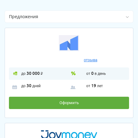
Предложения
отзыва
30 000
P
0
до
от
в день
30
19
до
дней
от
лет
Оформить