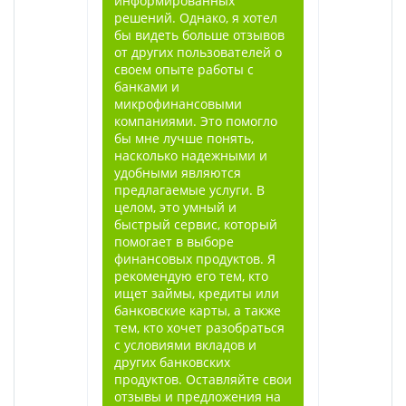
информированных
решений. Однако, я хотел
бы видеть больше отзывов
от других пользователей о
своем опыте работы с
банками и
микрофинансовыми
компаниями. Это помогло
бы мне лучше понять,
насколько надежными и
удобными являются
предлагаемые услуги. В
целом, это умный и
быстрый сервис, который
помогает в выборе
финансовых продуктов. Я
рекомендую его тем, кто
ищет займы, кредиты или
банковские карты, а также
тем, кто хочет разобраться
с условиями вкладов и
других банковских
продуктов. Оставляйте свои
отзывы и предложения на