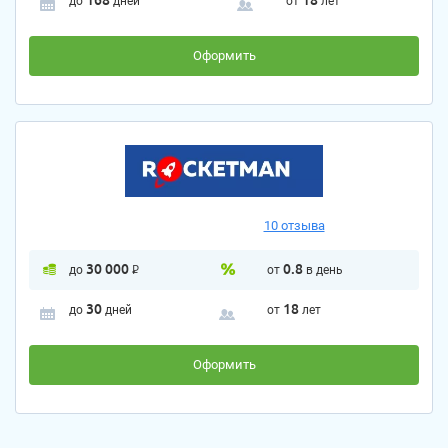
168
18
до
дней
от
лет
Оформить
10 отзыва
30 000
P
0.8
до
от
в день
30
18
до
дней
от
лет
Оформить