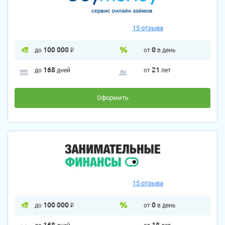
15 отзыва
100 000
P
0
до
от
в день
168
21
до
дней
от
лет
Оформить
15 отзыва
100 000
P
0
до
от
в день