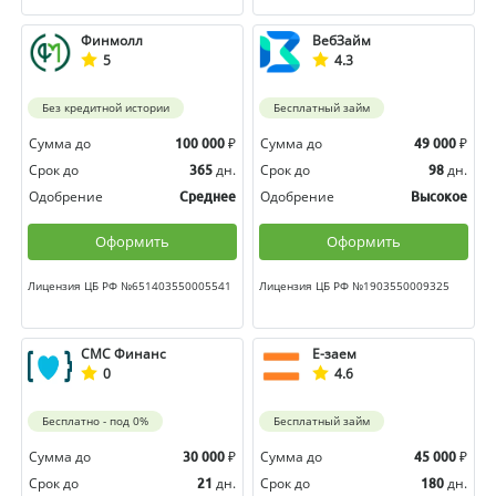
Финмолл
ВебЗайм
5
4.3
Без кредитной истории
Бесплатный займ
Сумма до
₽
Сумма до
₽
100 000
49 000
Срок до
дн.
Срок до
дн.
365
98
Одобрение
Одобрение
Среднее
Высокое
Оформить
Оформить
Лицензия ЦБ РФ №651403550005541
Лицензия ЦБ РФ №1903550009325
СМС Финанс
Е-заем
0
4.6
Бесплатно - под 0%
Бесплатный займ
Сумма до
₽
Сумма до
₽
30 000
45 000
Срок до
дн.
Срок до
дн.
21
180