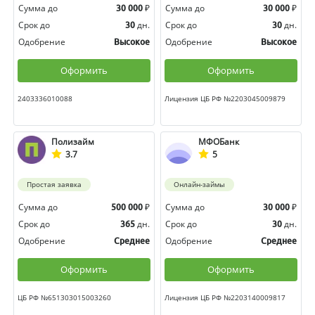
Сумма до
₽
Сумма до
₽
30 000
30 000
Срок до
дн.
Срок до
дн.
30
30
Одобрение
Одобрение
Высокое
Высокое
Оформить
Оформить
2403336010088
Лицензия ЦБ РФ №2203045009879
Полизайм
МФОБанк
3.7
5
Простая заявка
Онлайн-займы
Сумма до
₽
Сумма до
₽
500 000
30 000
Срок до
дн.
Срок до
дн.
365
30
Одобрение
Одобрение
Среднее
Среднее
Оформить
Оформить
ЦБ РФ №651303015003260
Лицензия ЦБ РФ №2203140009817