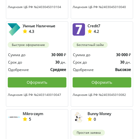
Лицензия ЦБ РФ №2403045010104
Лицензия ЦБ РФ №2403045010040
Умные Наличные
Credit7
4.3
4.2
Быстрое оформление
Бесплатный займ
Сумма до
₽
Сумма до
₽
30 000
30 000
Срок до
дн.
Срок до
дн.
30
30
Одобрение
Одобрение
Среднее
Высокое
Оформить
Оформить
Лицензия ЦБ РФ №2403140010047
Лицензия ЦБ РФ №2403045010082
Mikro-zaym
Bunny Money
5
0
Простая заявка