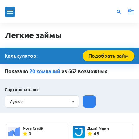
0
Легкие займы
Калькулятор:
Подобрать займ
Показано
20 компаний
из 662 возможных
Сортировать по:
Сумме
Nova Credit
Джой Мани
0
4.8