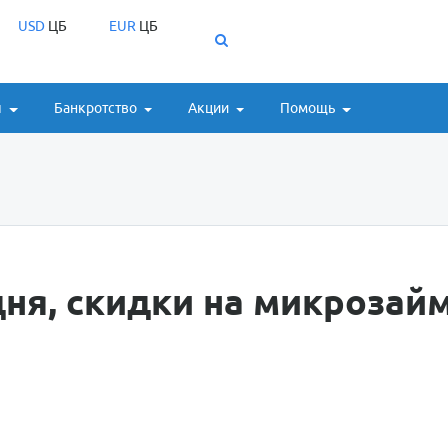
USD
ЦБ
EUR
ЦБ
ы
Банкротство
Акции
Помощь
ня, скидки на микрозай