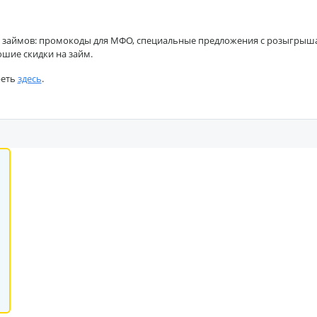
 займов: промокоды для МФО, специальные предложения с розыгрышами
ошие скидки на займ.
реть
здесь
.