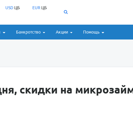
USD
ЦБ
EUR
ЦБ
ы
Банкротство
Акции
Помощь
ня, скидки на микрозай