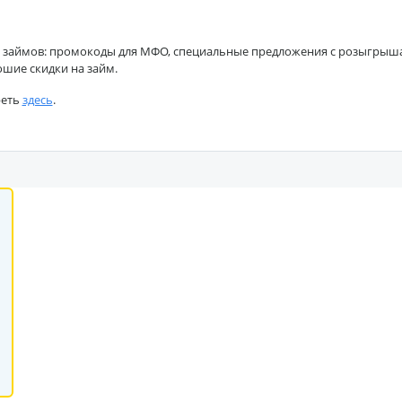
 займов: промокоды для МФО, специальные предложения с розыгрышами
ошие скидки на займ.
реть
здесь
.