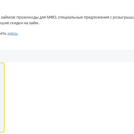
 займов: промокоды для МФО, специальные предложения с розыгрышами
ошие скидки на займ.
реть
здесь
.