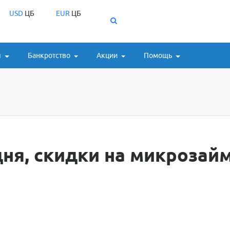
USD
ЦБ
EUR
ЦБ
ы
Банкротство
Акции
Помощь
ня, скидки на микрозай