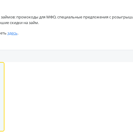
 займов: промокоды для МФО, специальные предложения с розыгрышами
ошие скидки на займ.
реть
здесь
.