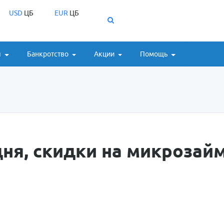
USD
ЦБ
EUR
ЦБ
ы
Банкротство
Акции
Помощь
ня, скидки на микрозай