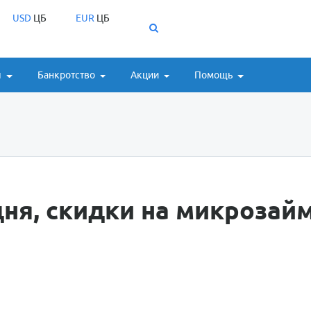
USD
ЦБ
EUR
ЦБ
ы
Банкротство
Акции
Помощь
ня, скидки на микрозай