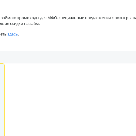
 займов: промокоды для МФО, специальные предложения с розыгрышами
ошие скидки на займ.
реть
здесь
.