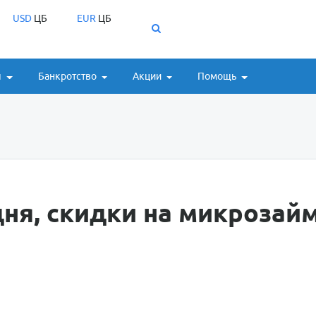
USD
ЦБ
EUR
ЦБ
ы
Банкротство
Акции
Помощь
ня, скидки на микрозай