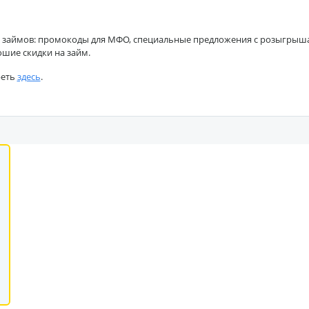
 займов: промокоды для МФО, специальные предложения с розыгрышами
ошие скидки на займ.
реть
здесь
.