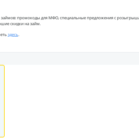
 займов: промокоды для МФО, специальные предложения с розыгрышами
ошие скидки на займ.
реть
здесь
.