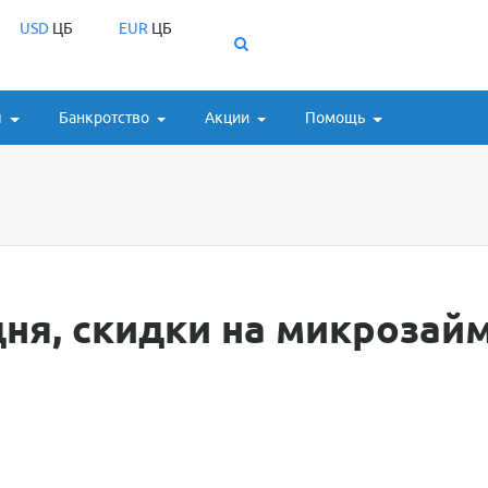
USD
ЦБ
EUR
ЦБ
ы
Банкротство
Акции
Помощь
ня, скидки на микрозай