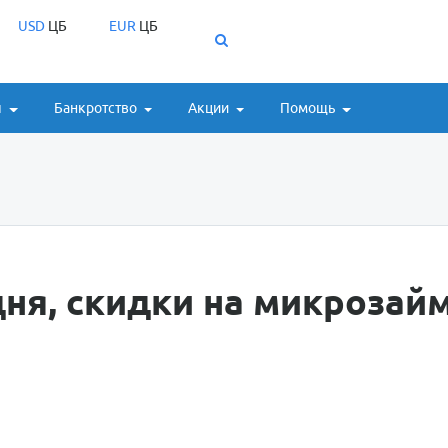
USD
ЦБ
EUR
ЦБ
ы
Банкротство
Акции
Помощь
ня, скидки на микрозай