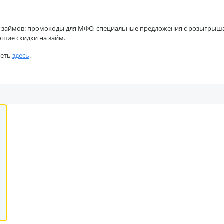
 займов: промокоды для МФО, специальные предложения с розыгрышами
ошие скидки на займ.
реть
здесь
.