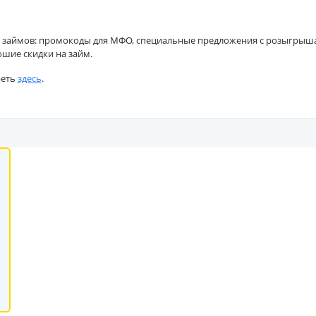
 займов: промокоды для МФО, специальные предложения с розыгрышами
ошие скидки на займ.
реть
здесь
.