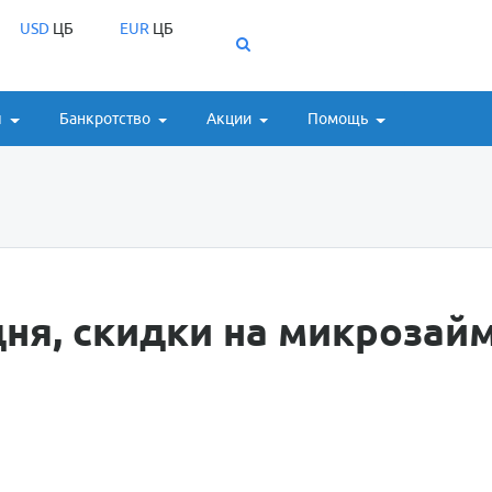
USD
ЦБ
EUR
ЦБ
ы
Банкротство
Акции
Помощь
ня, скидки на микрозай