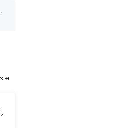
 с
то не
.
ем