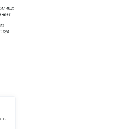
жилище
еняет.
из
: суд
ить