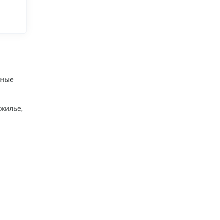
тные
 жилье,