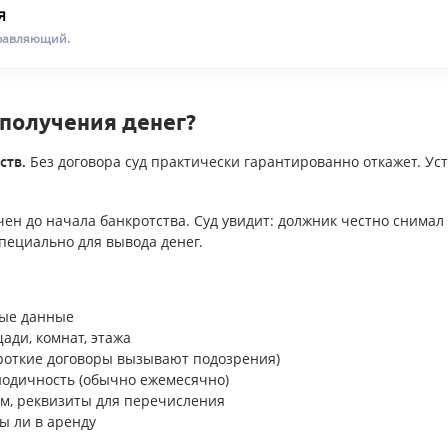
я
равляющий.
получения денег?
Без договора суд практически гарантированно откажет. Ус
ств.
чен до начала банкротства. Суд увидит: должник честно снимал
пециально для вывода денег.
ные данные
ади, комнат, этажа
ороткие договоры вызывают подозрения)
риодичность (обычно ежемесячно)
м, реквизиты для перечисления
ы ли в аренду