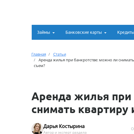
Займы
Банковские карты
Кредит
Главная
Статьи
Аренда жилья при банкротстве: можно ли снимать
съем?
Аренда жилья при 
снимать квартиру 
Дарья Костырина
О
Автор и эксперт раздела