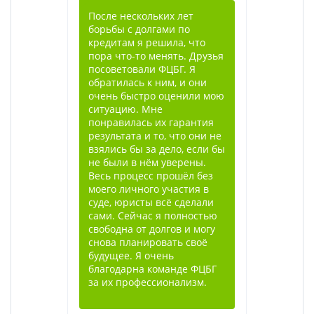
После нескольких лет
борьбы с долгами по
кредитам я решила, что
пора что-то менять. Друзья
посоветовали ФЦБГ. Я
обратилась к ним, и они
очень быстро оценили мою
ситуацию. Мне
понравилась их гарантия
результата и то, что они не
взялись бы за дело, если бы
не были в нём уверены.
Весь процесс прошёл без
моего личного участия в
суде, юристы всё сделали
сами. Сейчас я полностью
свободна от долгов и могу
снова планировать своё
будущее. Я очень
благодарна команде ФЦБГ
за их профессионализм.