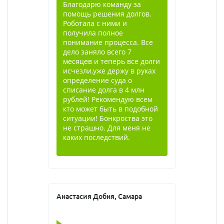
финансовых ситуаций.
Благодарю команду за
помощь решения долгов.
Роботала с ними и
получила полное
понимание процесса. Все
дело заняло всего 7
месяцев и теперь все долги
исчезли,уже держу в руках
определение суда о
списание долга в 4 млн
рублей! Рекомендую всем
кто может быть в подобной
ситуации! Бонкроства это
не страшно. Для меня не
каких последствий.
Анастасия Добня, Самара