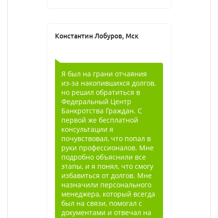
Константин Лобуров, Мск
Я был на грани отчаяния
из-за накопившихся долгов,
но решил обратиться в
Федеральный Центр
Банкротства Граждан. С
первой же бесплатной
консультации я
почувствовал, что попал в
руки профессионалов. Мне
подробно объяснили все
этапы, и я понял, что смогу
избавиться от долгов. Мне
назначили персонального
менеджера, который всегда
был на связи, помогал с
документами и отвечал на