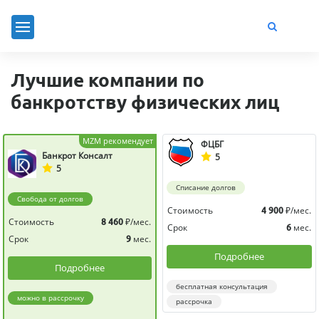
Лучшие компании по
банкротству физических лиц
MZM рекомендует
ФЦБГ
Банкрот Консалт
5
5
Списание долгов
Свобода от долгов
Стоимость
₽/мес.
4 900
Стоимость
₽/мес.
8 460
Срок
мес.
6
Срок
мес.
9
Подробнее
Подробнее
бесплатная консультация
можно в рассрочку
рассрочка