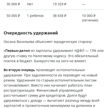
30 000 ₽
Нет
19 329 ₽
—
10
50 000 ₽
1 ребенок
38 658 ₽
10 000 ₽
1 
(лечение)
Очередность удержаний
Оксана Васильева объясняет юридическую сторону:
«
из зарплаты удерживают НДФЛ — 13% или
Первым делом
другую ставку по Налоговому кодексу. Это обязательный
платеж в бюджет. Банкротство на него не влияет.
производят исполнительные
Во вторую очередь
удержания. При задолженности их переводят на новый
режим. Удержания по старым исполнительным листам
останавливают. Вместо них начинает работать план
реструктуризации. Финансовый управляющий
рассчитывает сумму для кредиторов. Долги будут
удерживаться с дохода — вычитают разницу между всей
зарплатой и прожиточным минимумом на должника и