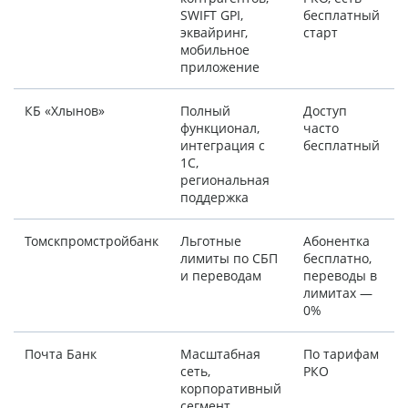
SWIFT GPI,
бесплатный
эквайринг,
старт
мобильное
приложение
КБ «Хлынов»
Полный
Доступ
b
функционал,
часто
интеграция с
бесплатный
1С,
региональная
поддержка
Томскпромстройбанк
Льготные
Абонентка
t
лимиты по СБП
бесплатно,
f
и переводам
переводы в
лимитах —
0%
Почта Банк
Масштабная
По тарифам
сеть,
РКО
корпоративный
сегмент