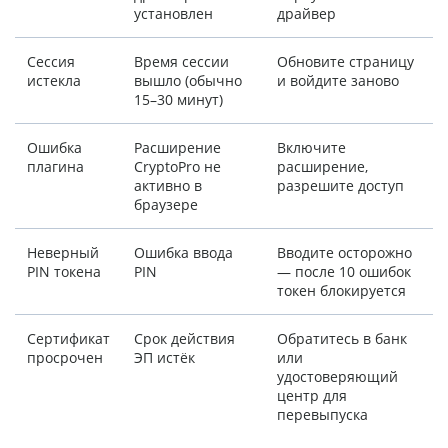
установлен
драйвер
Сессия
Время сессии
Обновите страницу
истекла
вышло (обычно
и войдите заново
15–30 минут)
Ошибка
Расширение
Включите
плагина
CryptoPro не
расширение,
активно в
разрешите доступ
браузере
Неверный
Ошибка ввода
Вводите осторожно
PIN токена
PIN
— после 10 ошибок
токен блокируется
Сертификат
Срок действия
Обратитесь в банк
просрочен
ЭП истёк
или
удостоверяющий
центр для
перевыпуска