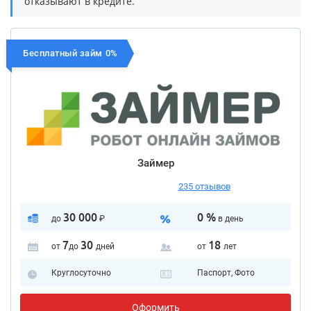
отказывают в кредите.
Бесплатный займ 0%
Займер
235 отзывов
30 000
0 %
до
₽
в день
7
30
18
от
до
дней
от
лет
Круглосуточно
Паспорт, Фото
Оформить