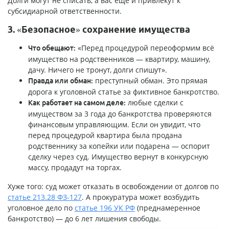
Долги могут не списать, а вас ещё и привлекут к
субсидиарной ответственности.
3. «Безопасное» сохранение имущества
«Перед процедурой переоформим всё
Что обещают:
имущество на родственников — квартиру, машину,
дачу. Ничего не тронут, долги спишут».
преступный обман. Это прямая
Правда или обман:
дорога к уголовной статье за фиктивное банкротство.
любые сделки с
Как работает на самом деле:
имуществом за 3 года до банкротства проверяются
финансовым управляющим. Если он увидит, что
перед процедурой квартира была продана
родственнику за копейки или подарена — оспорит
сделку через суд. Имущество вернут в конкурсную
массу, продадут на торгах.
Хуже того: суд может отказать в освобождении от долгов по
статье 213.28 ФЗ-127
. А прокуратура может возбудить
уголовное дело по
статье 196 УК РФ
(преднамеренное
банкротство) — до 6 лет лишения свободы.