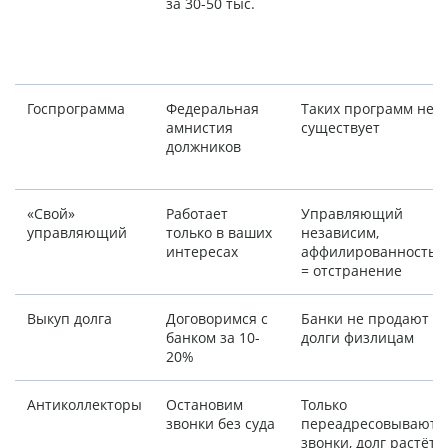
за 30-50 тыс.
Госпрограмма
Федеральная
Таких программ не
амнистия
существует
должников
«Свой»
Работает
Управляющий
управляющий
только в ваших
независим,
интересах
аффилированность
= отстранение
Выкуп долга
Договоримся с
Банки не продают
банком за 10-
долги физлицам
20%
Антиколлекторы
Остановим
Только
звонки без суда
переадресовывают
звонки, долг растёт