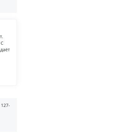
т.
 С
 даёт
 127-