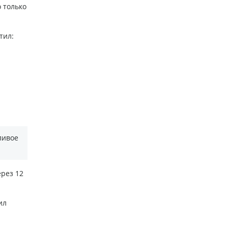
 только
тил:
и
ливое
ерез 12
ил