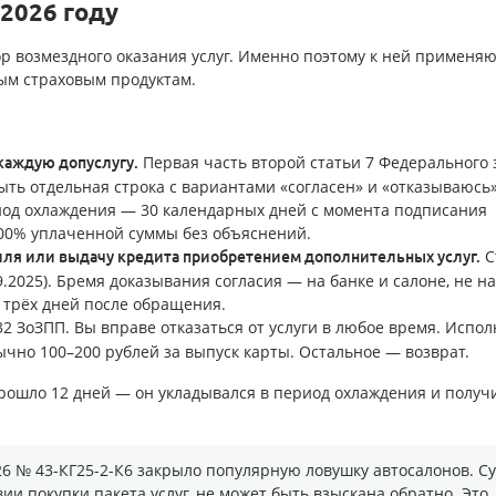
 2026 году
ор возмездного оказания услуг. Именно поэтому к ней применяю
ым страховым продуктам.
Первая часть второй статьи 7 Федерального 
 каждую допуслугу.
ыть отдельная строка с вариантами «согласен» и «отказываюсь»
иод охлаждения — 30 календарных дней с момента подписания
 100% уплаченной суммы без объяснений.
С
иля или выдачу кредита приобретением дополнительных услуг.
9.2025). Бремя доказывания согласия — на банке и салоне, не на
 трёх дней после обращения.
2 ЗоЗПП. Вы вправе отказаться от услуги в любое время. Испо
чно 100–200 рублей за выпуск карты. Остальное — возврат.
Прошло 12 дней — он укладывался в период охлаждения и получ
26 № 43-КГ25-2-К6 закрыло популярную ловушку автосалонов. Су
ии покупки пакета услуг, не может быть взыскана обратно. Это