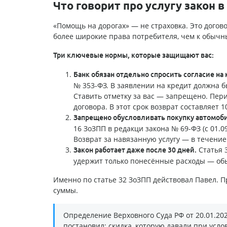
Что говорит про услугу закон в
«Помощь на дорогах» — не страховка. Это догов
более широкие права потребителя, чем к обычн
Три ключевые нормы, которые защищают вас:
Банк обязан отдельно спросить согласие на
№ 353-ФЗ. В заявлении на кредит должна б
Ставить отметку за вас — запрещено. Пер
договора. В этот срок возврат составляет
Запрещено обусловливать покупку автомоб
16 ЗоЗПП в редакци закона № 69-ФЗ (с 01.0
Возврат за навязанную услугу — в течение
Статья 3
Закон работает даже после 30 дней.
удержит только понесённые расходы — обы
Именно по статье 32 ЗоЗПП действовал Павел. 
суммы.
Определение Верховного Суда РФ от 20.01.20
постановил: скидка, которую давали при услов