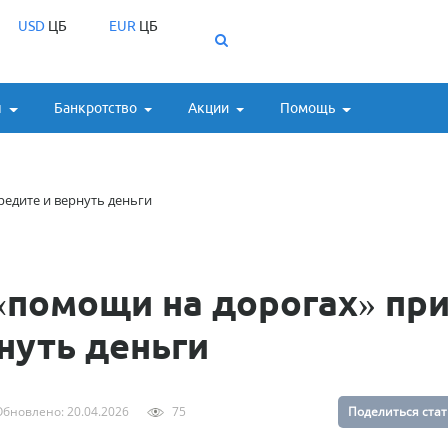
USD
ЦБ
EUR
ЦБ
ы
Банкротство
Акции
Помощь
редите и вернуть деньги
 «помощи на дорогах» пр
нуть деньги
бновлено: 20.04.2026
75
Поделиться ста