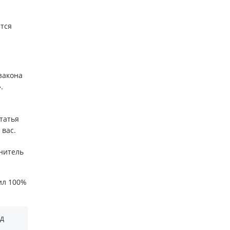
тся
закона
.
татья
 вас.
лнитель
ил 100%
д