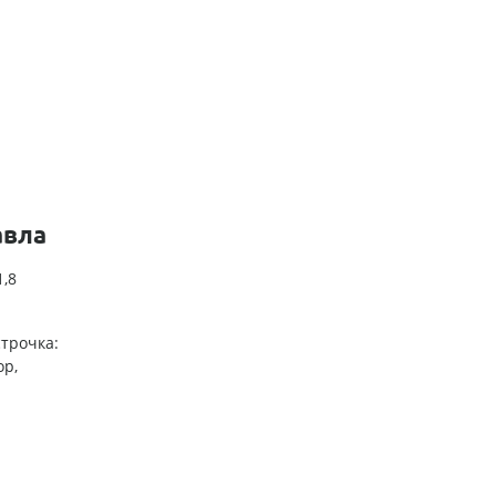
авла
,8
трочка:
ор,