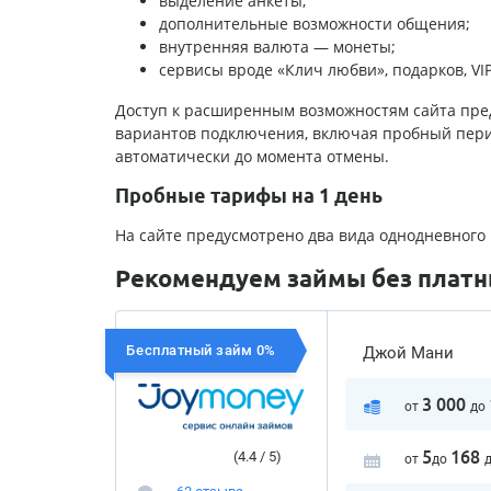
выделение анкеты;
дополнительные возможности общения;
внутренняя валюта — монеты;
сервисы вроде «Клич любви», подарков, VI
Доступ к расширенным возможностям сайта пред
вариантов подключения, включая пробный пери
автоматически до момента отмены.
Пробные тарифы на 1 день
На сайте предусмотрено два вида однодневного
Рекомендуем займы без платны
Бесплатный займ 0%
Джой Мани
3 000
от
до
5
168
(4.4 / 5)
от
до