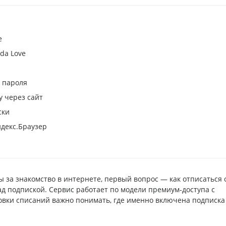
e
da Love
з пароля
у через сайт
ски
декс.Браузер
ы за знакомство в интернете, первый вопрос — как отписаться 
ад подпиской. Сервис работает по модели премиум-доступа с
овки списаний важно понимать, где именно включена подписка 