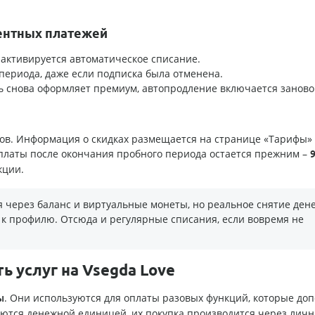
ентных платежей
активируется автоматическое списание.
периода, даже если подписка была отменена.
ь снова оформляет премиум, автопродление включается заново
ов. Информация о скидках размещается на странице «Тарифы»
 платы после окончания пробного периода остается прежним –
9
кции.
я через баланс и виртуальные монеты, но реальное снятие дене
 к профилю. Отсюда и регулярные списания, если вовремя не
 услуг на Vsegda Love
. Они используются для оплаты разовых функций, которые до
ы
ются денежной единицей, их покупка производится через лич