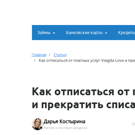
Займы
Банковские карты
Кредит
Главная
Статьи
Как отписаться от платных услуг Vsegda Love и пр
Как отписаться от 
и прекратить спис
Дарья Костырина
О
Автор и эксперт раздела