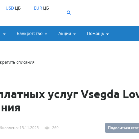
USD
ЦБ
EUR
ЦБ
ы
Банкротство
Акции
Помощь
екратить списания
платных услуг Vsegda Lo
ания
бновлено: 15.11.2025
269
Поделиться ста