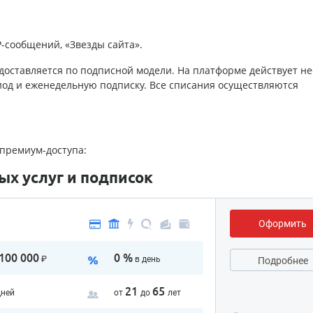
P-сообщений, «Звезды сайта».
оставляется по подписной модели. На платформе действует не
од и еженедельную подписку. Все списания осуществляются
 премиум-доступа:
х услуг и подписок
Оформить
100 000
0 %
₽
в день
Подробнее
21
65
дней
от
до
лет