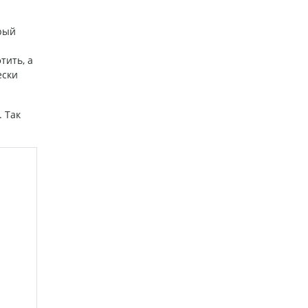
рый
тить, а
ески
 Так