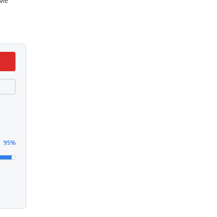
щие
95%