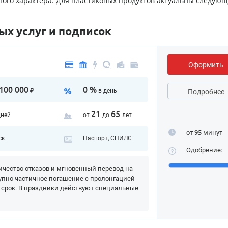
ого характера. Для пластиковых продуктов актуальны следую
х услуг и подписок
Оформить
100 000
0 %
₽
в день
Подробнее
21
65
дней
от
до
лет
от
95
минут
ск
Паспорт, СНИЛС
Одобрение:
чество отказов и мгновенный перевод на
упно частичное погашение с пролонгацией
 срок. В праздники действуют специальные