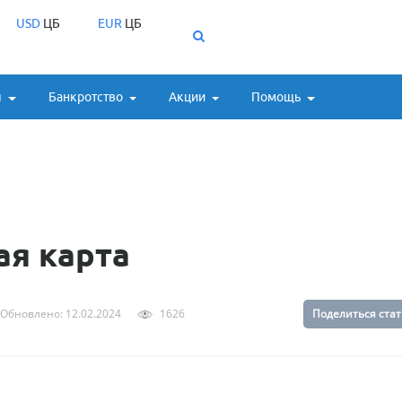
USD
ЦБ
EUR
ЦБ
ы
Банкротство
Акции
Помощь
ая карта
Обновлено: 12.02.2024
1626
Поделиться ста