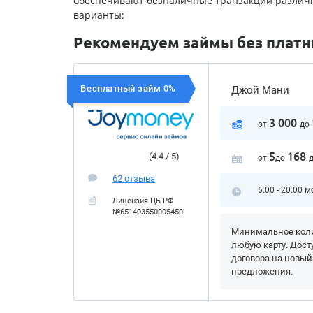
обеспечивают безналичные транзакции различн
варианты:
Рекомендуем займы без платны
Бесплатный займ 0%
Джой Мани
3 000
от
до
5
168
(4.4 / 5)
от
до
62 отзыва
6.00 - 20.00 м
Лицензия ЦБ РФ
№651403550005450
Минимальное коли
любую карту. Дост
договора на новый
предложения.