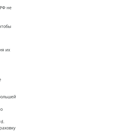
 РФ не
 чтобы
ия их
е
 большей
то
d.
раховку