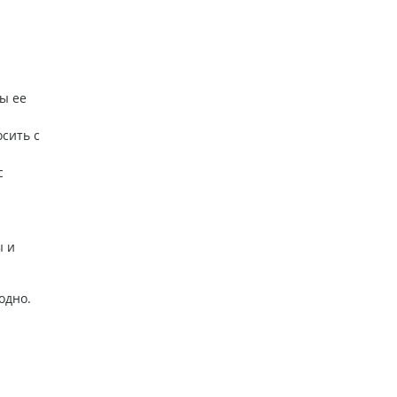
ы ее
осить с
с
ы и
одно.