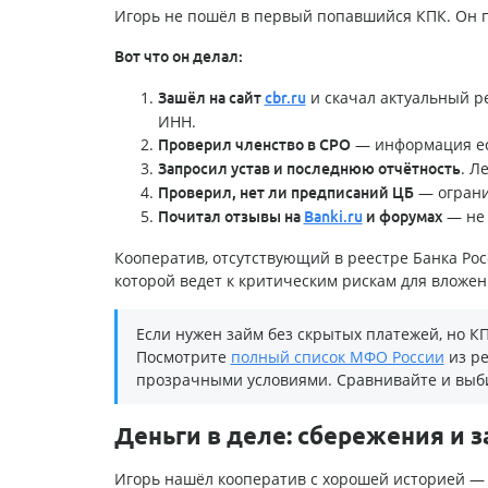
Игорь не пошёл в первый попавшийся КПК. Он п
Вот что он делал:
и скачал актуальный р
Зашёл на сайт
cbr.ru
ИНН.
— информация ест
Проверил членство в СРО
. Л
Запросил устав и последнюю отчётность
— ограни
Проверил, нет ли предписаний ЦБ
— не 
Почитал отзывы на
Banki.ru
и форумах
Кооператив, отсутствующий в реестре Банка Рос
которой ведет к критическим рискам для вложен
Если нужен займ без скрытых платежей, но 
Посмотрите
полный список МФО России
из ре
прозрачными условиями. Сравнивайте и выб
Деньги в деле: сбережения и 
Игорь нашёл кооператив с хорошей историей — р