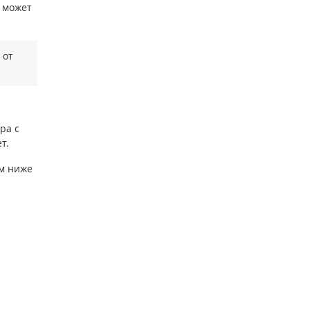
 может
 от
ра с
т.
ам ниже
и