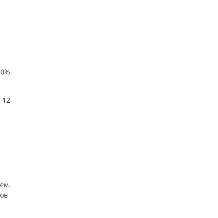
80%
 12–
ем.
тов