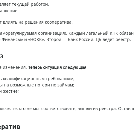
ляет текущей работой.
авление.
т влиять на решения кооператива.
саморегулируемая организация). Каждый легальный КПК обязан
 Финансы» и «НОКК». Второй — Банк России. ЦБ ведёт реестр,
ФЗ
ые изменения.
:
Теперь ситуация следующая
ть квалификационным требованиям;
 на возможные потери по займам;
и жёстче;
ся»: те, кто не мог соответствовать, вышли из реестра. Остав
ератив