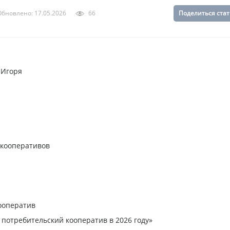
бновлено: 17.05.2026
66
Поделиться ста
 Игоря
 кооперативов
ооператив
 потребительский кооператив в 2026 году»