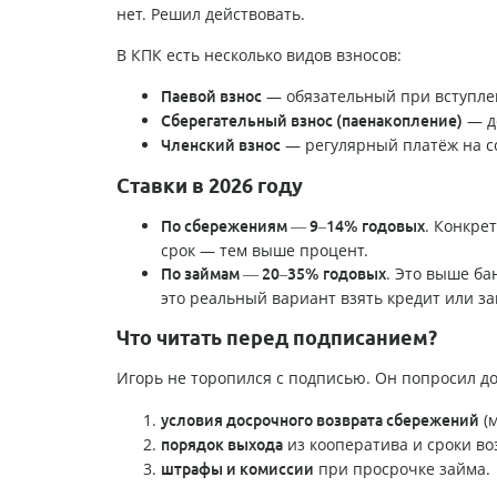
нет. Решил действовать.
В КПК есть несколько видов взносов:
— обязательный при вступлен
Паевой взнос
— д
Сберегательный взнос (паенакопление)
— регулярный платёж на с
Членский взнос
Ставки в 2026 году
. Конкре
По сбережениям — 9–14% годовых
срок — тем выше процент.
. Это выше ба
По займам — 20–35% годовых
это реальный вариант взять кредит или за
Что читать перед подписанием?
Игорь не торопился с подписью. Он попросил д
(м
условия досрочного возврата сбережений
из кооператива и сроки во
порядок выхода
при просрочке займа.
штрафы и комиссии