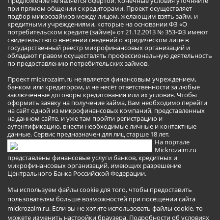
Предложение не является офертой. Конечные условия уточняйте
при прямом общении с кредиторами. Проект осуществляет
подбор микрозаймов между лицом, желающим взять займ, и
кредитными учреждениями, которые на основании ФЗ «О
потребительском кредите (займе)» от 21.12.2013 № 353-ФЗ имеют
свидетельство о внесении сведений о юридическом лице в
государственный реестр микрофинансовых организаций и
обладают правом осуществлять профессиональную деятельность
по предоставлению потребительских займов.
Проект mickrozaim.ru не является финансовым учреждением,
банком или кредитором, и не несёт ответственности за любые
заключенные договоры кредитования или их условия. Чтобы
оформить заявку на получение займа, Вам необходимо перейти
на сайт одной из микрофинансовых компаний, представленных
на данном сайте, и уже там пройти регистрацию и
аутентификацию, внести необходимые личные и контактные
данные. Сервис предназначен для лиц старше 18 лет.
На портале
Mickrozaim.ru
представлены финансовые услуги банков, кредитных и
микрофинансовых организаций, имеющих разрешение
Центрального Банка Российской Федерации.
Мы используем файлы cookie для того, чтобы предоставить
пользователям больше возможностей при посещении сайта
mickrozaim.ru. Если вы не хотите использовать файлы cookie, то
можете изменить настройки браузера.
Подробности об условиях