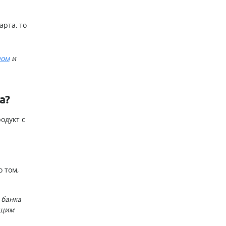
арта, то
ном
и
а?
одукт с
 том,
 банка
ющим