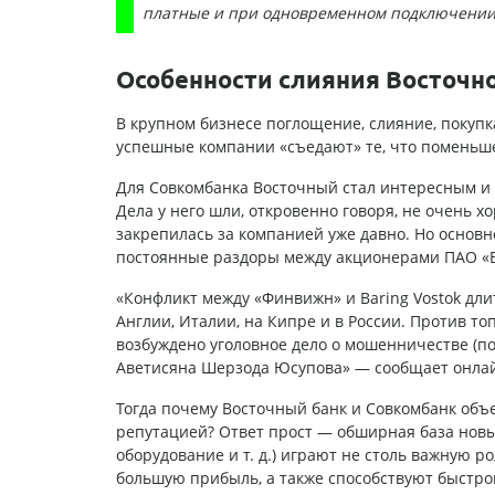
платные и при одновременном подключении о
Особенности слияния Восточно
В крупном бизнесе поглощение, слияние, покупка
успешные компании «съедают» те, что поменьше
Для Совкомбанка Восточный стал интересным и п
Дела у него шли, откровенно говоря, не очень х
закрепилась за компанией уже давно. Но основн
постоянные раздоры между акционерами ПАО «
«Конфликт между «Финвижн» и Baring Vostok длитс
Англии, Италии, на Кипре и в России. Против топ
возбуждено уголовное дело о мошенничестве (п
Аветисяна Шерзода Юсупова» — сообщает онлайн
Тогда почему Восточный банк и Совкомбанк объ
репутацией? Ответ прост — обширная база новы
оборудование и т. д.) играют не столь важную р
большую прибыль, а также способствуют быстр