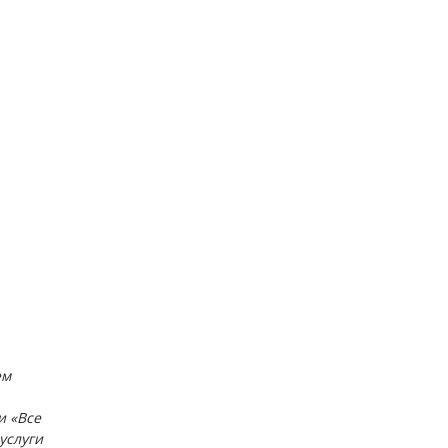
ем
и «Все
услуги