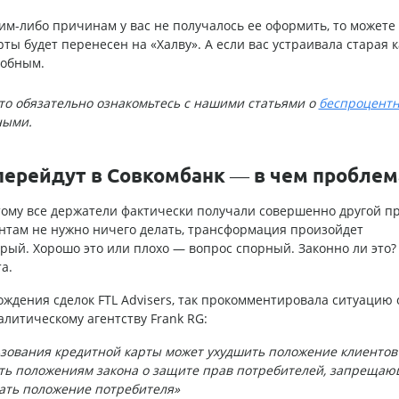
ким-либо причинам у вас не получалось ее оформить, то можете
рты будет перенесен на «Халву». А если вас устраивала старая к
добным.
 то обязательно ознакомьтесь с нашими статьями о
беспроцент
ными.
перейдут в Совкомбанк — в чем проблем
тому все держатели фактически получали совершенно другой пр
ентам не нужно ничего делать, трансформация произойдет
рый. Хорошо это или плохо — вопрос спорный. Законно ли это?
а.
ждения сделок FTL Advisers, так прокомментировала ситуацию о
алитическому агентству Frank RG:
ьзования кредитной карты может ухудшить положение клиентов
ить положениям закона о защите прав потребителей, запреща
ать положение потребителя»