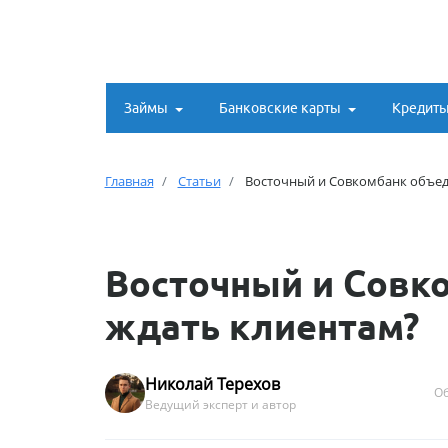
Займы
Банковские карты
Кредит
Главная
Статьи
Восточный и Совкомбанк объед
Восточный и Совк
ждать клиентам?
Николай Терехов
Об
Ведущий эксперт и автор