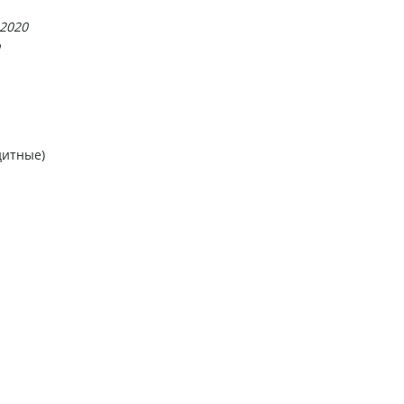
 2020
ю
дитные)