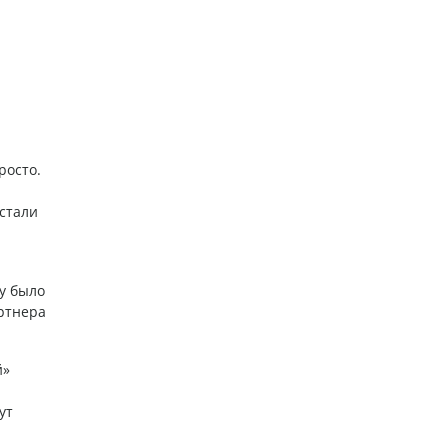
росто.
стали
ду было
ртнера
й»
ут