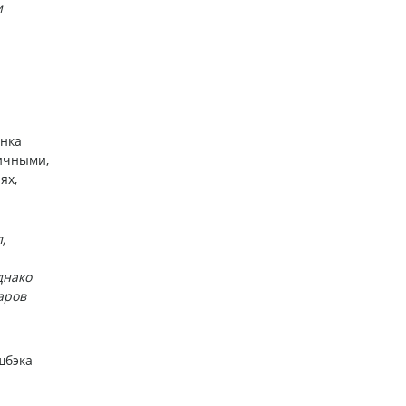
и
анка
личными,
ях,
,
днако
аров
шбэка