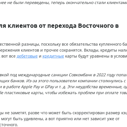
нее не были переведены, теперь окончательно стали клиентам
я клиентов от перехода Восточного в
ственной разницы, поскольку все обязательства купленного б
бережения клиентов и прочее сохранятся. Вклады, кредиты на
 вот все
дебетовые
и
кредитные
карты будут уравнены в услови
вкой под международные санкции Совкомбанк в 2022 году попал
щих банков. Из-за этого пользователи компании столкнулись с
в работе Apple Pay и GPay и т. д. Эти неудобства временные, о
бе пластиковые карты, чтобы избежать проблем при оплате тов
ы не заметят, разве что может быть скорректирован размер кэ
 могут быть удивлены, а вот приятно или нет зависит уже от
сточного.