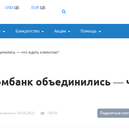
USD
ЦБ
EUR
ЦБ
ы
Банкротство
Акции
Помощь
инились — что ждать клиентам?
омбанк объединились — 
новлено: 18.04.2022
10670
Поделиться ста