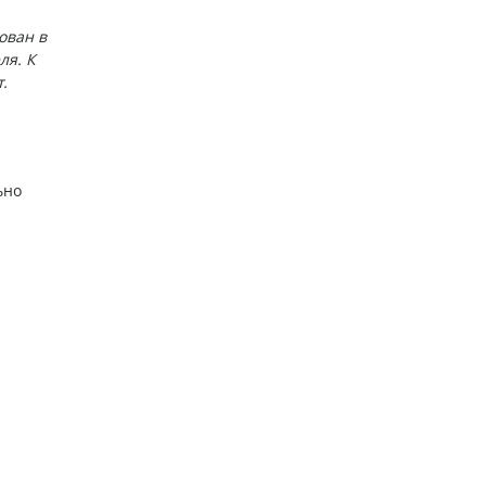
ован в
ля. К
.
ьно