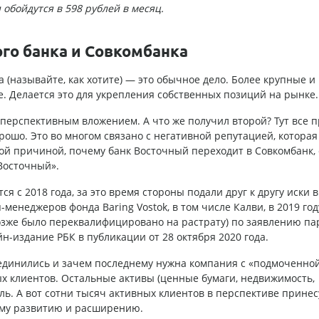
бойдутся в 598 рублей в месяц.
го банка и Совкомбанка
 (называйте, как хотите) — это обычное дело. Более крупные и
. Делается это для укрепления собственных позиций на рынке.
ерспективным вложением. А что же получил второй? Тут все п
орошо. Это во многом связано с негативной репутацией, которая
ой причиной, почему банк Восточный переходит в Совкомбанк, 
Восточный».
я с 2018 года, за это время стороны подали друг к другу иски в
-менеджеров фонда Baring Vostok, в том числе Калви, в 2019 го
озже было переквалифицировано на растрату) по заявлению па
-издание РБК в публикации от 28 октября 2020 года.
единились и зачем последнему нужна компания с «подмоченно
х клиентов. Остальные активы (ценные бумаги, недвижимость,
оль. А вот сотни тысяч активных клиентов в перспективе принес
ому развитию и расширению.