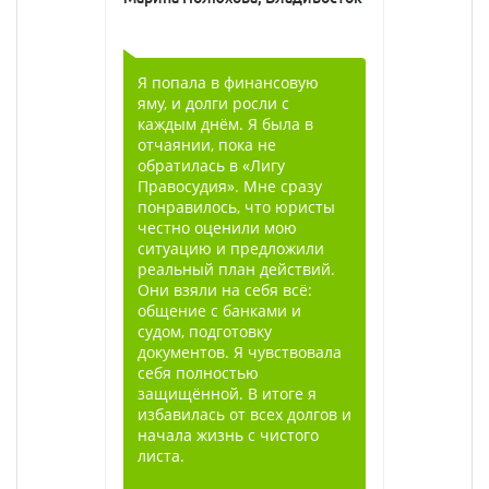
Я попала в финансовую
яму, и долги росли с
каждым днём. Я была в
отчаянии, пока не
обратилась в «Лигу
Правосудия». Мне сразу
понравилось, что юристы
честно оценили мою
ситуацию и предложили
реальный план действий.
Они взяли на себя всё:
общение с банками и
судом, подготовку
документов. Я чувствовала
себя полностью
защищённой. В итоге я
избавилась от всех долгов и
начала жизнь с чистого
листа.