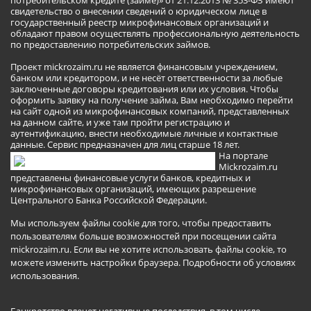
свидетельство о внесении сведений о юридическом лице в
государственный реестр микрофинансовых организаций и
обладают правом осуществлять профессиональную деятельность
по предоставлению потребительских займов.
Проект mickrozaim.ru не является финансовым учреждением,
банком или кредитором, и не несёт ответственности за любые
заключенные договоры кредитования или их условия. Чтобы
оформить заявку на получение займа, Вам необходимо перейти
на сайт одной из микрофинансовых компаний, представленных
на данном сайте, и уже там пройти регистрацию и
аутентификацию, внести необходимые личные и контактные
данные. Сервис предназначен для лиц старше 18 лет.
На портале
Mickrozaim.ru
представлены финансовые услуги банков, кредитных и
микрофинансовых организаций, имеющих разрешение
Центрального Банка Российской Федерации.
Мы используем файлы cookie для того, чтобы предоставить
пользователям больше возможностей при посещении сайта
mickrozaim.ru. Если вы не хотите использовать файлы cookie, то
можете изменить настройки браузера.
Подробности об условиях
использования
.
Банкротство влечет негативные последствия, в том числе