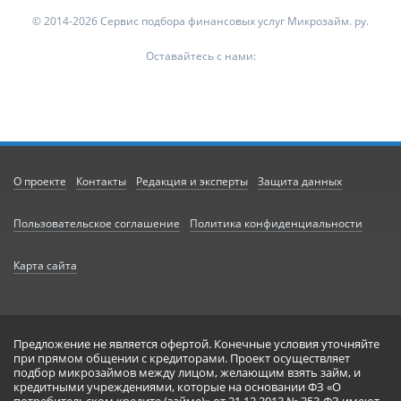
© 2014-2026 Сервис подбора финансовых услуг Микрозайм. ру.
Оставайтесь с нами:
О проекте
Контакты
Редакция и эксперты
Защита данных
Пользовательское соглашение
Политика конфиденциальности
Карта сайта
Предложение не является офертой. Конечные условия уточняйте
при прямом общении с кредиторами. Проект осуществляет
подбор микрозаймов между лицом, желающим взять займ, и
кредитными учреждениями, которые на основании ФЗ «О
потребительском кредите (займе)» от 21.12.2013 № 353-ФЗ имеют