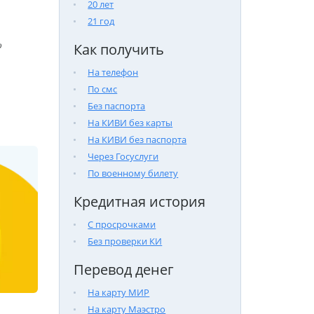
20 лет
21 год

Как получить
На телефон
По смс
Без паспорта
На КИВИ без карты
На КИВИ без паспорта
Через Госуслуги
По военному билету
Кредитная история
С просрочками
Без проверки КИ
Перевод денег
На карту МИР
На карту Маэстро