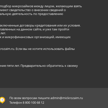
ет подбор микрозаймов между лицом, желающим взять
имеют свидетельство о внесении сведений о
альную деятельность по предоставлению
заключенные договоры кредитования или их условия.
авленных на данном сайте, и уже там пройти
лет.
ных и микрофинансовых организаций, имеющих
ozaim.ru. Если вы не хотите использовать файлы
ение пяти лет. Предварительно обратитесь к своему
По всем вопросам пишите
admin@mickrozaim.ru
Телефон 8 800 100 68 12