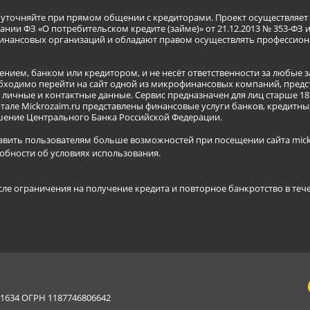
я уточняйте при прямом общении с кредиторами. Проект осуществля
нии ФЗ «О потребительском кредите (займе)» от 21.12.2013 № 353-ФЗ 
инансовых организаций и обладают правом осуществлять профессион
ением, банком или кредитором, и не несёт ответственности за любые 
бходимо перейти на сайт одной из микрофинансовых компаний, предст
ичные и контактные данные. Сервис предназначен для лиц старше 18 
тале Mickrozaim.ru представлены финансовые услуги банков, кредит
ение Центрального Банка Российской Федерации.
авить пользователям больше возможностей при посещении сайта mickr
обности об условиях использования
.
сле ограничения на получение кредита и повторное банкротство в теч
634 ОГРН 1187746806642