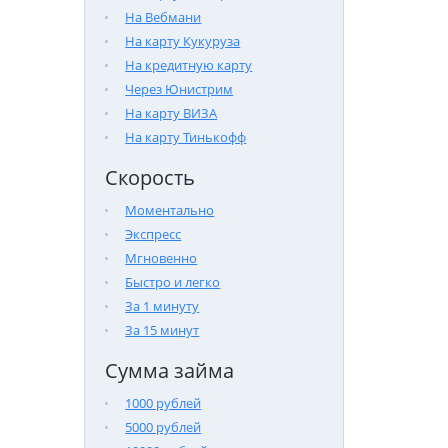
На Вебмани
На карту Кукуруза
На кредитную карту
Через Юнистрим
На карту ВИЗА
На карту Тинькофф
Скорость
Моментально
Экспресс
Мгновенно
Быстро и легко
За 1 минуту
За 15 минут
Сумма займа
1000 рублей
5000 рублей