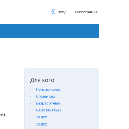
Вход
Регистрация
Для кого
Пенсионерам
Студентам
Безработным
Самозанятым
й).
18 лет
19 лет