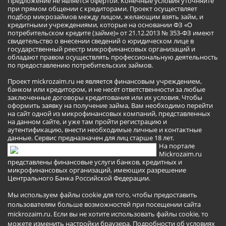
Предложение не является офертой. Конечные условия уточняйте
при прямом общении с кредиторами. Проект осуществляет
подбор микрозаймов между лицом, желающим взять займ, и
кредитными учреждениями, которые на основании ФЗ «О
потребительском кредите (займе)» от 21.12.2013 № 353-ФЗ имеют
свидетельство о внесении сведений о юридическом лице в
государственный реестр микрофинансовых организаций и
обладают правом осуществлять профессиональную деятельность
по предоставлению потребительских займов.
Проект mickrozaim.ru не является финансовым учреждением,
банком или кредитором, и не несёт ответственности за любые
заключенные договоры кредитования или их условия. Чтобы
оформить заявку на получение займа, Вам необходимо перейти
на сайт одной из микрофинансовых компаний, представленных
на данном сайте, и уже там пройти регистрацию и
аутентификацию, внести необходимые личные и контактные
данные. Сервис предназначен для лиц старше 18 лет.
На портале
Mickrozaim.ru
представлены финансовые услуги банков, кредитных и
микрофинансовых организаций, имеющих разрешение
Центрального Банка Российской Федерации.
Мы используем файлы cookie для того, чтобы предоставить
пользователям больше возможностей при посещении сайта
mickrozaim.ru. Если вы не хотите использовать файлы cookie, то
можете изменить настройки браузера.
Подробности об условиях