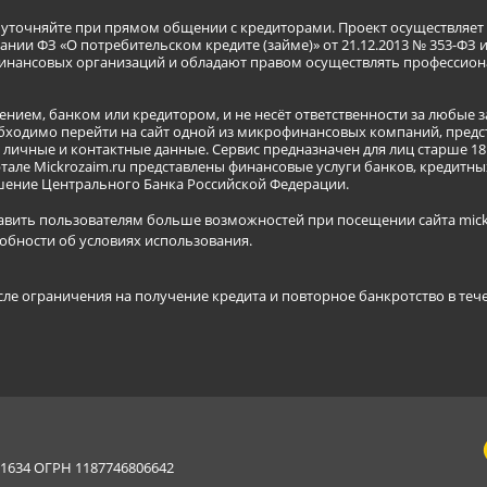
я уточняйте при прямом общении с кредиторами. Проект осуществля
нии ФЗ «О потребительском кредите (займе)» от 21.12.2013 № 353-ФЗ 
инансовых организаций и обладают правом осуществлять профессион
ением, банком или кредитором, и не несёт ответственности за любые 
бходимо перейти на сайт одной из микрофинансовых компаний, предст
ичные и контактные данные. Сервис предназначен для лиц старше 18 
тале Mickrozaim.ru представлены финансовые услуги банков, кредит
ение Центрального Банка Российской Федерации.
авить пользователям больше возможностей при посещении сайта mickr
обности об условиях использования
.
сле ограничения на получение кредита и повторное банкротство в теч
634 ОГРН 1187746806642