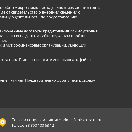
ет подбор микрозаймов между лицом, желающим взять
имеют свидетельство о внесении сведений о
альную деятельность по предоставлению
заключенные договоры кредитования или их условия.
авленных на данном сайте, и уже там пройти
лет.
ных и микрофинансовых организаций, имеющих
ozaim.ru. Если вы не хотите использовать файлы
ение пяти лет. Предварительно обратитесь к своему
По всем вопросам пишите
admin@mickrozaim.ru
Телефон 8 800 100 68 12