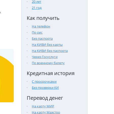
20 лет
21 год

Как получить
На телефон
По смс
Без паспорта
На КИВИ без карты
На КИВИ без паспорта
Через Госуслуги
По военному билету
Кредитная история
С просрочками
Без проверки КИ
Перевод денег
На карту МИР
На карту Маэстро