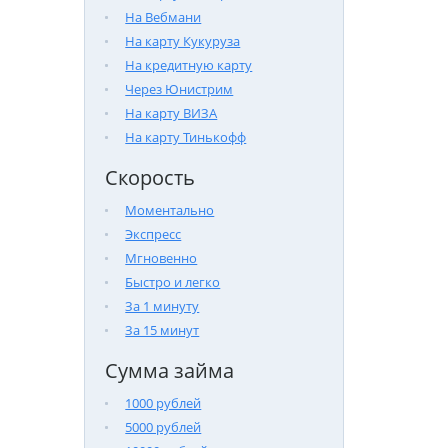
На Вебмани
На карту Кукуруза
На кредитную карту
Через Юнистрим
На карту ВИЗА
На карту Тинькофф
Скорость
Моментально
Экспресс
Мгновенно
Быстро и легко
За 1 минуту
За 15 минут
Сумма займа
1000 рублей
5000 рублей