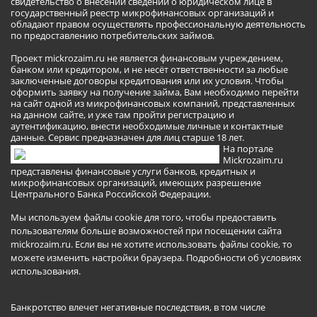
свидетельство о внесении сведений о юридическом лице в
государственный реестр микрофинансовых организаций и
обладают правом осуществлять профессиональную деятельность
по предоставлению потребительских займов.
Проект mickrozaim.ru не является финансовым учреждением,
банком или кредитором, и не несёт ответственности за любые
заключенные договоры кредитования или их условия. Чтобы
оформить заявку на получение займа, Вам необходимо перейти
на сайт одной из микрофинансовых компаний, представленных
на данном сайте, и уже там пройти регистрацию и
аутентификацию, внести необходимые личные и контактные
данные. Сервис предназначен для лиц старше 18 лет.
На портале
Mickrozaim.ru
представлены финансовые услуги банков, кредитных и
микрофинансовых организаций, имеющих разрешение
Центрального Банка Российской Федерации.
Мы используем файлы cookie для того, чтобы предоставить
пользователям больше возможностей при посещении сайта
mickrozaim.ru. Если вы не хотите использовать файлы cookie, то
можете изменить настройки браузера.
Подробности об условиях
использования
.
Банкротство влечет негативные последствия, в том числе