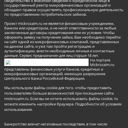
свидетельство о внесении сведений о юридическом лице в
государственный реестр микрофинансовых организаций и
обладают правом осуществлять профессиональную деятельность
по предоставлению потребительских займов.
Проект mickrozaim.ru не является финансовым учреждением,
банком или кредитором, и не несёт ответственности за любые
заключенные договоры кредитования или их условия. Чтобы
оформить заявку на получение займа, Вам необходимо перейти
на сайт одной из микрофинансовых компаний, представленных
на данном сайте, и уже там пройти регистрацию и
аутентификацию, внести необходимые личные и контактные
данные. Сервис предназначен для лиц старше 18 лет.
На портале
Mickrozaim.ru
представлены финансовые услуги банков, кредитных и
микрофинансовых организаций, имеющих разрешение
Центрального Банка Российской Федерации.
Мы используем файлы cookie для того, чтобы предоставить
пользователям больше возможностей при посещении сайта
mickrozaim.ru. Если вы не хотите использовать файлы cookie, то
можете изменить настройки браузера.
Подробности об условиях
использования
.
Банкротство влечет негативные последствия, в том числе