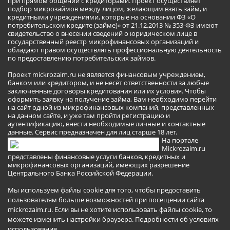
при прямом общении с кредиторами. Проект осуществляет
подбор микрозаймов между лицом, желающим взять займ, и
кредитными учреждениями, которые на основании ФЗ «О
потребительском кредите (займе)» от 21.12.2013 № 353-ФЗ имеют
свидетельство о внесении сведений о юридическом лице в
государственный реестр микрофинансовых организаций и
обладают правом осуществлять профессиональную деятельность
по предоставлению потребительских займов.
Проект mickrozaim.ru не является финансовым учреждением,
банком или кредитором, и не несёт ответственности за любые
заключенные договоры кредитования или их условия. Чтобы
оформить заявку на получение займа, Вам необходимо перейти
на сайт одной из микрофинансовых компаний, представленных
на данном сайте, и уже там пройти регистрацию и
аутентификацию, внести необходимые личные и контактные
данные. Сервис предназначен для лиц старше 18 лет.
На портале
Mickrozaim.ru
представлены финансовые услуги банков, кредитных и
микрофинансовых организаций, имеющих разрешение
Центрального Банка Российской Федерации.
Мы используем файлы cookie для того, чтобы предоставить
пользователям больше возможностей при посещении сайта
mickrozaim.ru. Если вы не хотите использовать файлы cookie, то
можете изменить настройки браузера.
Подробности об условиях
использования
.