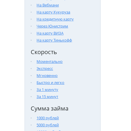
На Вебмани
На карту Кукуруза
На кредитную карту
Через Юнистрим
На карту ВИЗА
На карту Тинькофф
Скорость
Моментально
Экспресс
Мгновенно
Быстро и легко
За 1 минуту
За 15 минут
Сумма займа
1000 рублей
5000 рублей