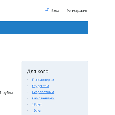
Вход
Регистрация
Для кого
Пенсионерам
Студентам
Безработным
1 рубля
Самозанятым
18 лет
19 лет