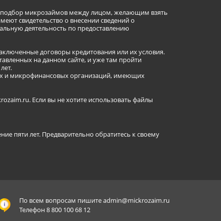
ет подбор микрозаймов между лицом, желающим взять
имеют свидетельство о внесении сведений о
альную деятельность по предоставлению
заключенные договоры кредитования или их условия.
авленных на данном сайте, и уже там пройти
лет.
ных и микрофинансовых организаций, имеющих
ozaim.ru. Если вы не хотите использовать файлы
ение пяти лет. Предварительно обратитесь к своему
По всем вопросам пишите
admin@mickrozaim.ru
Телефон 8 800 100 68 12