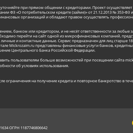
я уточняйте при прямом общении с кредиторами. Проект осуществля
нии ФЗ «О потребительском кредите (займе)» от 21.12.2013 № 353-ФЗ 
инансовых организаций и обладают правом осуществлять профессион
ением, банком или кредитором, и не несёт ответственности за любые 
бходимо перейти на сайт одной из микрофинансовых компаний, предст
ичные и контактные данные. Сервис предназначен для лиц старше 18 
тале Mickrozaim.ru представлены финансовые услуги банков, кредит
ение Центрального Банка Российской Федерации.
авить пользователям больше возможностей при посещении сайта mickr
обности об условиях использования
.
сле ограничения на получение кредита и повторное банкротство в теч
634 ОГРН 1187746806642