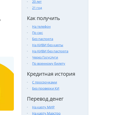
20 лет
21 год
Как получить

На телефон
По смс
Без паспорта
На КИВИ без карты
На КИВИ без паспорта
Через Госуслуги
По военному билету
Кредитная история
С просрочками
Без проверки КИ
Перевод денег
На карту МИР
На карту Маэстро