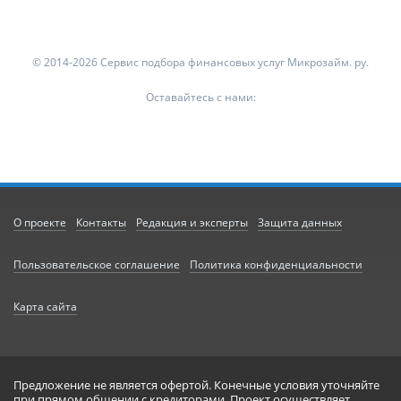
© 2014-2026 Сервис подбора финансовых услуг Микрозайм. ру.
Оставайтесь с нами:
О проекте
Контакты
Редакция и эксперты
Защита данных
Пользовательское соглашение
Политика конфиденциальности
Карта сайта
Предложение не является офертой. Конечные условия уточняйте
при прямом общении с кредиторами. Проект осуществляет